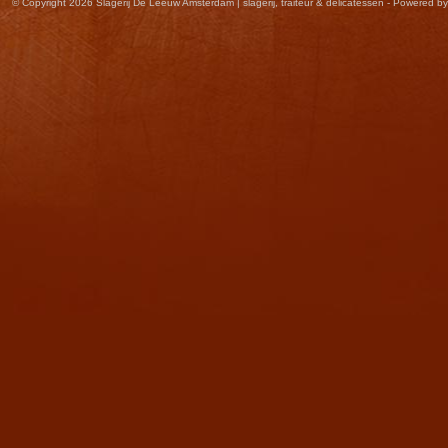
© Copyright 2026 Slagerij De Leeuw Amsterdam | slagerij, traiteur & delicatessen - Powered b