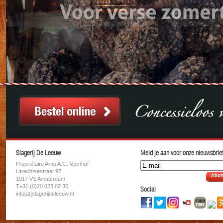
Slagerij De Leeuw
Meld je aan voor onze nieuwsbrief
Propriétaire Arno A.C. Veenhof
Utrechtsestraat 92
Abon
1017 VS Amsterdam
T+31 (0)20 623 02 35
Social
info[at]slagerijdeleeuw.nl