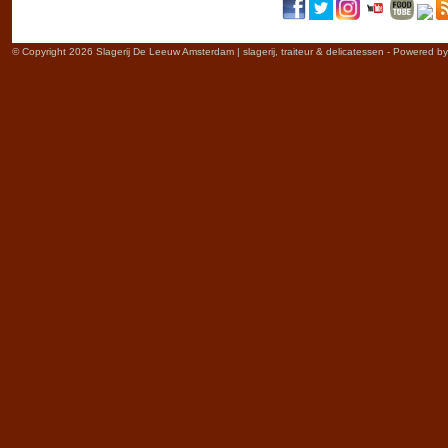
© Copyright 2026 Slagerij De Leeuw Amsterdam | slagerij, traiteur & delicatessen - Powered b