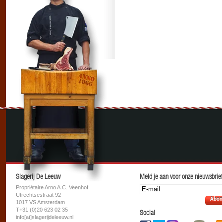
Slagerij De Leeuw
Meld je aan voor onze nieuwsbrief
Propriétaire Arno A.C. Veenhof
Utrechtsestraat 92
Abon
1017 VS Amsterdam
T+31 (0)20 623 02 35
Social
info[at]slagerijdeleeuw.nl