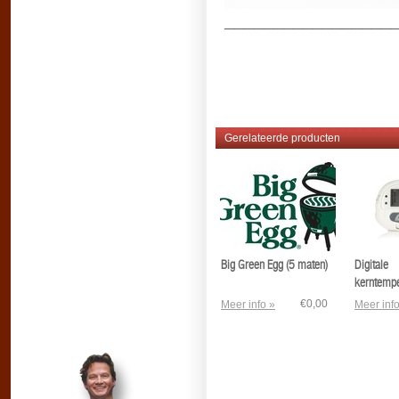
_________________
Gerelateerde producten
Big Green Egg (5 maten)
Digitale
kerntempe
€0,00
Meer info »
Meer info