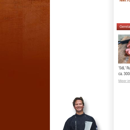
Niet r
#snert
Gerela
'SdL' R
ca. 300
Meer in