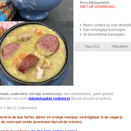
Beschikbaarheid:
NIET OP VOORRAAD
Neem contact op over dit prod
Aan verlanglijst toevoegen
Je beoordeling toevoegen
rmatie
Specificaties
Reviews
(0)
Tags
(21)
Afdrukken
ade, ouderwets stevige erwtensoep
, met varkensvlees, goed gevuld.
ekkerder met onze
huisgemaakte rookworst
(keuze uit rund of varken).
er 1 liter (2-3 personen).
itend in de late herfst, winter en vroege voorjaar verkrijgbaar in de slagerij;
 de voorraad strekt (eventueel dan uit de vriezer).