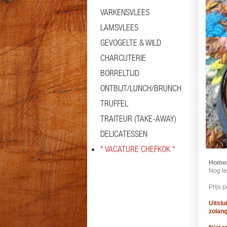
VARKENSVLEES
LAMSVLEES
GEVOGELTE & WILD
CHARCUTERIE
BORRELTIJD
Info
ONTBIJT/LUNCH/BRUNCH
TRUFFEL
TRAITEUR (TAKE-AWAY)
DELICATESSEN
* VACATURE CHEFKOK *
Homem
Nog l
Prijs p
Uitslu
zolang