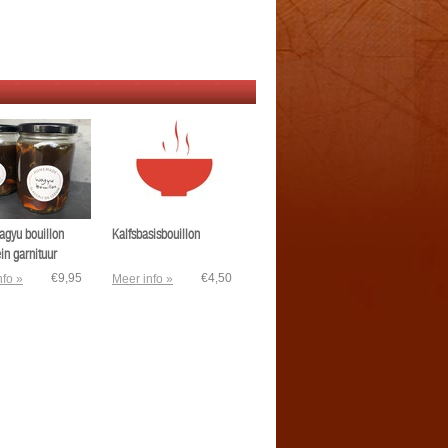
agyu bouillon
Kalfsbasisbouillon
ein garnituur
€9,95
€4,50
nfo »
Meer info »