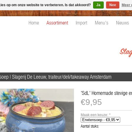
kies op om onze website te verbeteren. Is dat akkoord?
Ja
Nee
Meer 
Home
Assortiment
Import
Menu's
Nieuws
soep | Slagerij De Leeuw, traiteur/deli/takeaway Amsterdam
'SdL' Homemade stevige e
€9,95
Maak een keuze:
*
Aantal stuks: