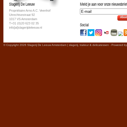
Slagerij De Leeuw
Meld je aan voor onze nieuwsbrief
Propriétaire Arno A.C. Veenhof
Utrechtsestraat 92
Abon
1017 VS Amsterdam
T+31 (0)20 623 02 35
Social
info[at]slagerijdeleeuw.nl
© Copyright 2026 Slagerij De Leeuw Amsterdam | slagerij, traiteur & delicatessen - Powered b