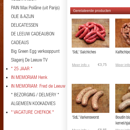
PAIN Max Poilâne (uit Parijs)
Gerelateerde producten
OLIE & AZIJN
DELICATESSEN
DE LEEUW CADEAUBON
CADEAUS
Big Green Egg verkooppunt
'SdL' Salchiches
Kalfschipo
Slagerij De Leeuw TV
€3,75
Meer info »
Meer info
* 25 JAAR *
IN MEMORIAM Henk
IN MEMORIAM: Fred de Leeuw
* BEZORGING / DELIVERY *
ALGEMEEN KOOKADVIES
* VACATURE CHEFKOK *
'SdL' Varkensworst
Boudin bl
kervel/sja