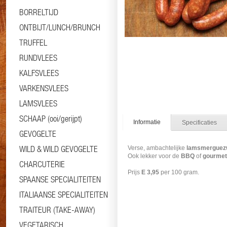
BORRELTIJD
ONTBIJT/LUNCH/BRUNCH
TRUFFEL
RUNDVLEES
KALFSVLEES
VARKENSVLEES
LAMSVLEES
SCHAAP (ooi/gerijpt)
Informatie
Specificaties
GEVOGELTE
WILD & WILD GEVOGELTE
Verse, ambachtelijke
lamsmerguez
Ook lekker voor de
BBQ
of
gourmet
CHARCUTERIE
Prijs
E 3,95
per 100 gram.
SPAANSE SPECIALITEITEN
#merguez #gourmet #gourmetschot
ITALIAANSE SPECIALITEITEN
TRAITEUR (TAKE-AWAY)
VEGETARISCH