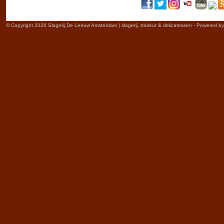
© Copyright 2026 Slagerij De Leeuw Amsterdam | slagerij, traiteur & delicatessen - Powered b