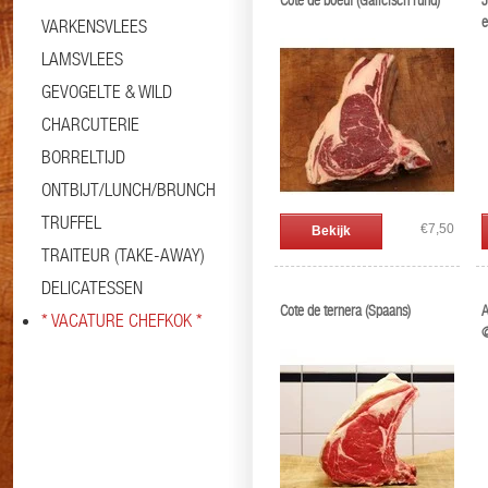
Cote de boeuf (Galicisch rund)
J
e
VARKENSVLEES
LAMSVLEES
GEVOGELTE & WILD
CHARCUTERIE
BORRELTIJD
ONTBIJT/LUNCH/BRUNCH
TRUFFEL
€7,50
Bekijk
TRAITEUR (TAKE-AWAY)
DELICATESSEN
Cote de ternera (Spaans)
A
* VACATURE CHEFKOK *
@