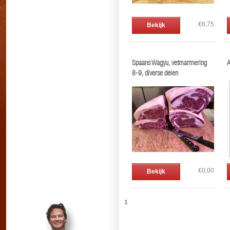
€6,75
Bekijk
Spaans Wagyu, vetmarmering
A
8-9, diverse delen
€0,00
Bekijk
1