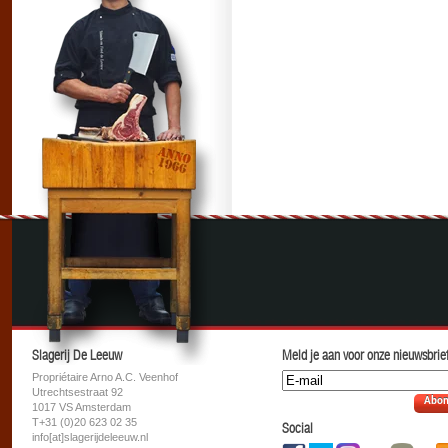
Slagerij De Leeuw
Meld je aan voor onze nieuwsbrief
Propriétaire Arno A.C. Veenhof
Utrechtsestraat 92
Abon
1017 VS Amsterdam
T+31 (0)20 623 02 35
Social
info[at]slagerijdeleeuw.nl