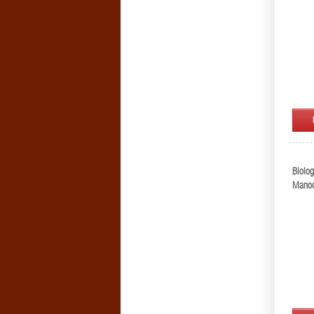
Biolog
Manodo