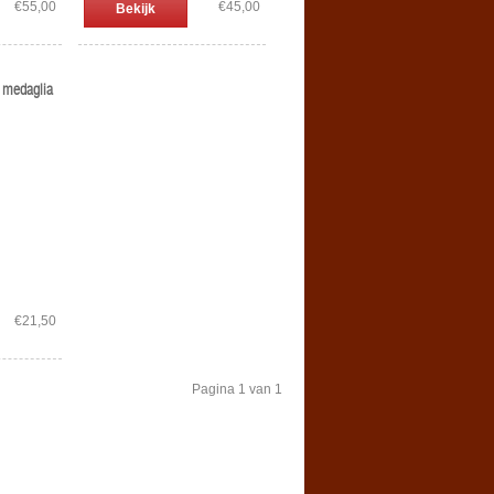
€55,00
€45,00
Bekijk
1 medaglia
€21,50
Pagina 1 van 1