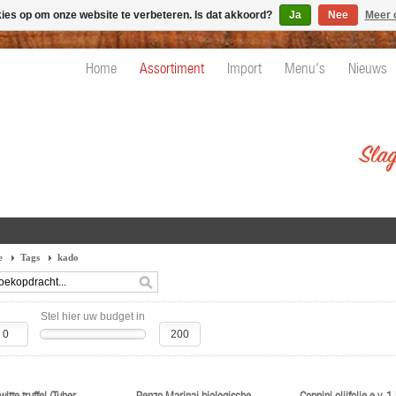
kies op om onze website te verbeteren. Is dat akkoord?
Ja
Nee
Meer 
Home
Assortiment
Import
Menu's
Nieuws
e
Tags
kado
Stel hier uw budget in