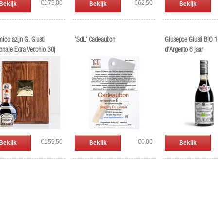
€175,00
€62,50
Bekijk
Bekijk
Bekijk
ico azijn G. Giusti
'SdL' Cadeaubon
Giuseppe Giusti BIO 
ionale Extra Vecchio 30j
d'Argento 6 jaar
€159,50
€0,00
Bekijk
Bekijk
Bekijk