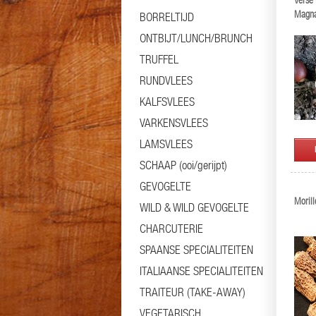
Verse 
Magna
BORRELTIJD
ONTBIJT/LUNCH/BRUNCH
TRUFFEL
RUNDVLEES
KALFSVLEES
VARKENSVLEES
LAMSVLEES
SCHAAP (ooi/gerijpt)
GEVOGELTE
Morill
WILD & WILD GEVOGELTE
CHARCUTERIE
SPAANSE SPECIALITEITEN
ITALIAANSE SPECIALITEITEN
TRAITEUR (TAKE-AWAY)
VEGETARISCH