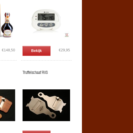
€148,50
€29,95
Bekijk
Truffelschaaf RVS