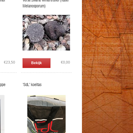
liter
Verse zwarte wintertruffel (Tuber
Melanosporum)
€23,50
€0,00
Bekijk
eppe
'SdL' koeltas