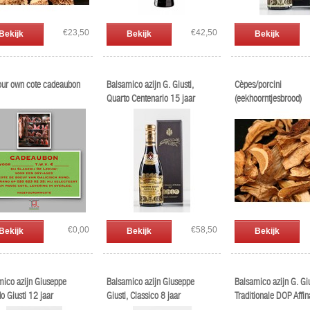
€23,50
€42,50
Bekijk
Bekijk
Bekijk
our own cote cadeaubon
Balsamico azijn G. Giusti,
Cèpes/porcini
Quarto Centenario 15 jaar
(eekhoorntjesbrood)
€0,00
€58,50
Bekijk
Bekijk
Bekijk
mico azijn Giuseppe
Balsamico azijn Giuseppe
Balsamico azijn G. Giu
o Giusti 12 jaar
Giusti, Classico 8 jaar
Traditionale DOP Affin