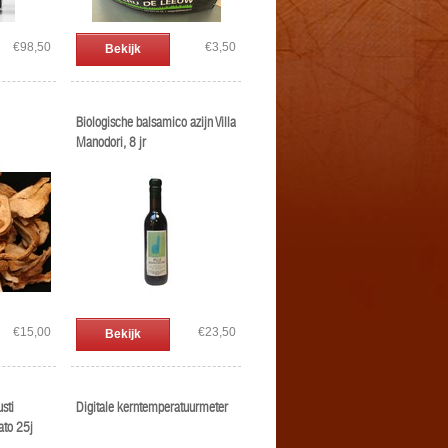
€98,50
€3,50
Bekijk
Biologische balsamico azijn Villa
Manodori, 8 jr
€15,00
€23,50
Bekijk
sti
Digitale kerntemperatuurmeter
ato 25j