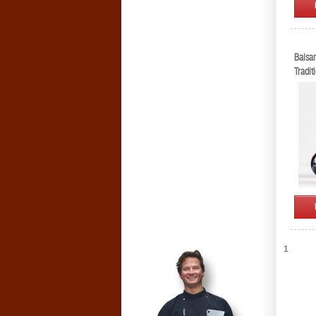
Balsam
Tradit
1