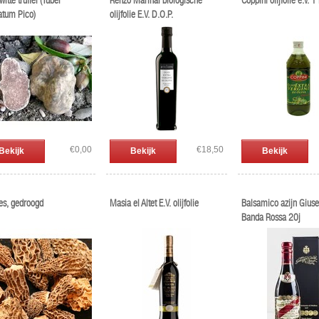
witte truffel (Tuber
Renzo Marinai biologische
Coppini olijfolie e.v. 1 
tum Pico)
olijfolie E.V. D.O.P.
€0,00
€18,50
Bekijk
Bekijk
Bekijk
es, gedroogd
Masia el Altet E.V. olijfolie
Balsamico azijn Gius
Banda Rossa 20j