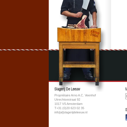
Slagerij De Leeuw
M
Propriétaire Arno A.C. Veenhof
Utrechtsestraat 92
1017 VS Amsterdam
T+31 (0)20 623 02 35
S
info[at]slagerijdeleeuw.nl