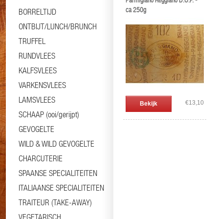
Parmigiano Reggiano D.O.P. -
ca 250g
BORRELTIJD
ONTBIJT/LUNCH/BRUNCH
TRUFFEL
RUNDVLEES
KALFSVLEES
VARKENSVLEES
LAMSVLEES
€13,10
Bekijk
SCHAAP (ooi/gerijpt)
GEVOGELTE
WILD & WILD GEVOGELTE
CHARCUTERIE
SPAANSE SPECIALITEITEN
ITALIAANSE SPECIALITEITEN
TRAITEUR (TAKE-AWAY)
VEGETARISCH