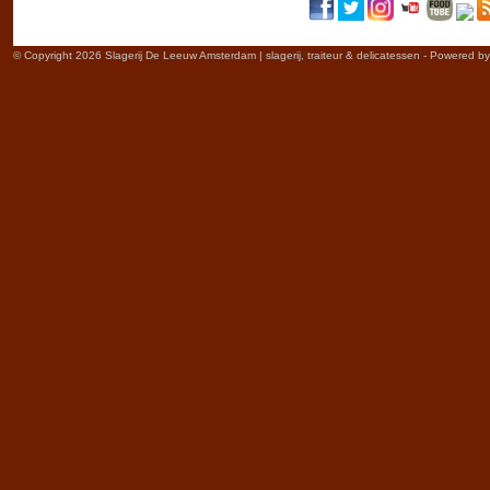
© Copyright 2026 Slagerij De Leeuw Amsterdam | slagerij, traiteur & delicatessen - Powered b