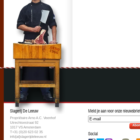
Slagerij De Leeuw
Meld je aan voor onze nieuwsbrief
Propriétaire Arno A.C. Veenhof
Utrechtsestraat 92
Abon
1017 VS Amsterdam
T+31 (0)20 623 02 35
Social
info[at]slagerijdeleeuw.nl