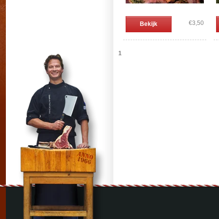
€3,50
Bekijk
1