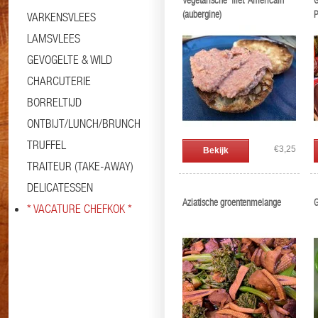
Vegetarische 'filet' Américain
G
(aubergine)
P
VARKENSVLEES
p
LAMSVLEES
GEVOGELTE & WILD
CHARCUTERIE
BORRELTIJD
ONTBIJT/LUNCH/BRUNCH
TRUFFEL
€3,25
Bekijk
TRAITEUR (TAKE-AWAY)
DELICATESSEN
Aziatische groentenmelange
G
* VACATURE CHEFKOK *