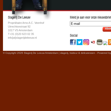
Slagerij De Leeuw
Meld je aan voor onze nieuwsbrief
Propriétaire Arno A.C. Veenhof
Utrechtsestraat 92
Abon
1017 VS Amsterdam
T+31 (0)20 623 02 35
Social
info[at]slagerijdeleeuw.nl
© Copyright 2026 Slagerij De Leeuw Amsterdam | slagerij, traiteur & delicatessen - Powered b