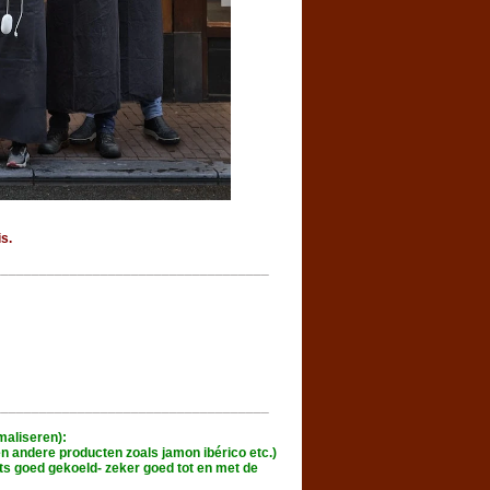
is.
____________________________________
____________________________________
aliseren):
en andere producten zoals jamon ibérico etc.)
mits goed gekoeld- zeker goed tot en met de