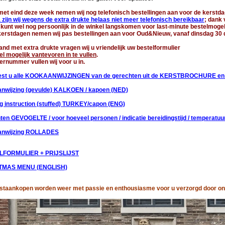
met eind deze week nemen wij nog telefonisch bestellingen aan voor de kerstda
zijn wij wegens de extra drukte helaas niet meer telefonisch bereikbaar
; dank 
kunt wel nog persoonlijk in de winkel langskomen voor last-minute bestelmogel
kerstdagen nemen wij pas bestellingen aan voor Oud&Nieuw, vanaf dinsdag 30
and met extra drukte vragen wij u vriendelijk uw bestelformulier
el mogelijk vantevoren in te vullen
.
rnummer vullen wij voor u in.
est u alle
KOOKAANWIJZINGEN van de gerechten uit de KERSTBROCHURE en h
nwijzing (gevulde) KALKOEN / kapoen (NED)
g instruction (stuffed) TURKEY/capon (ENG)
en GEVOGELTE / voor hoeveel personen / indicatie bereidingstijd / temperatuu
anwijzing ROLLADES
LFORMULIER + PRIJSLIJST
TMAS MENU (ENGLISH)
staankopen worden weer met passie en enthousiasme voor u verzorgd door on