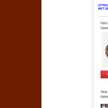
ATTEN
MET D
_____
Perle 
Classi
Verse 
Melan