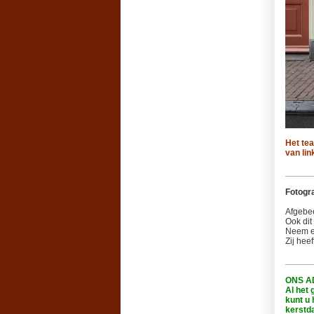
Het te
van lin
_____
Fotogr
Afgebe
Ook dit
Neem ee
Zij hee
#kerstm
_____
ONS A
Al het
kunt u 
kerstd