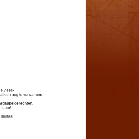
le vlees-
f alleen nog te verwarmen.
ardappelgerechten,
enteam!
digitaal