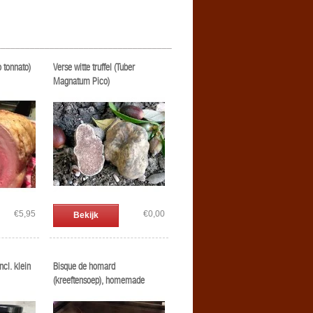
____________________________________
o tonnato)
Verse witte truffel (Tuber
Magnatum Pico)
€5,95
€0,00
Bekijk
ncl. klein
Bisque de homard
(kreeftensoep), homemade