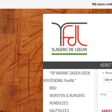
Wij slaan coo
KERST
*OP WARME DAGEN GEEN
Hom
VERZENDING PostNL*
BBQ
Prijs
WORSTEN & BURGERS
RUNDVLEES
KALFSVLEES
KERST