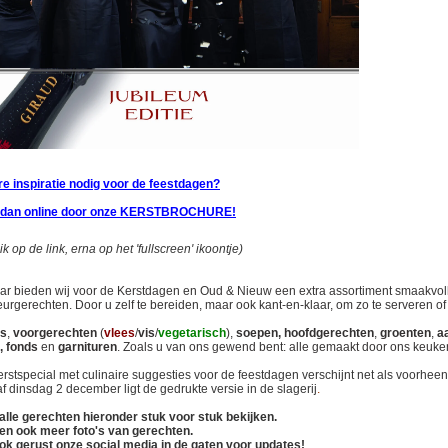
re inspiratie nodig voor de feestdagen?
 dan online door onze KERSTBROCHURE!
lik op de link, erna op het 'fullscreen' ikoontje)
aar bieden wij voor de Kerstdagen en Oud & Nieuw een extra assortiment smaakvol
teurgerechten. Door u zelf te bereiden, maar ook k
ant-en-klaar, om zo te serveren o
s
,
voorgerechten
(
vlees
/
vis
/
vegetarisch
),
soepen, hoofdgerechten
,
groenten
,
a
,
fonds
en
garnituren
. Zoals u van ons gewend bent: alle gemaakt door ons keuk
rstspecial met culinaire suggesties voor
de feestdagen verschijnt net als voorheen 
f dinsdag 2 december ligt de gedrukte versie in de slagerij
.
alle gerechten hieronder stuk voor stuk bekijken.
en ook meer foto's van gerechten.
ok gerust onze social media in de gaten voor updates!