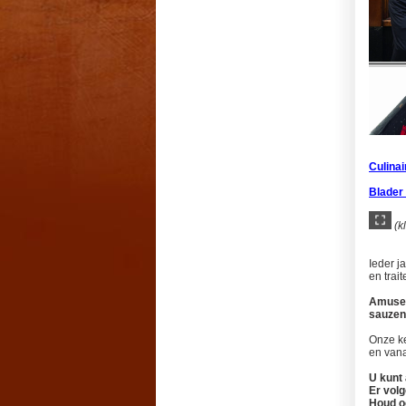
Culinai
Blader
(k
Ieder j
en trai
Amuse
sauzen
Onze ke
en vana
U kunt 
Er volg
Houd o