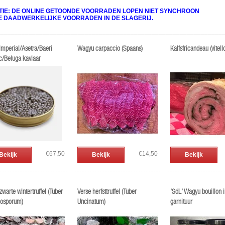
TIE: DE ONLINE GETOONDE VOORRADEN LOPEN NIET SYNCHROON
E DAADWERKELIJKE VOORRADEN IN DE SLAGERIJ.
________________________________________________________________
Imperial/Asetra/Baeri
Wagyu carpaccio (Spaans)
Kalfsfricandeau (vitell
c/Beluga kaviaar
€67,50
€14,50
Bekijk
Bekijk
Bekijk
zwarte wintertruffel (Tuber
Verse herfsttruffel (Tuber
'SdL' Wagyu bouillon i
osporum)
Uncinatum)
garnituur