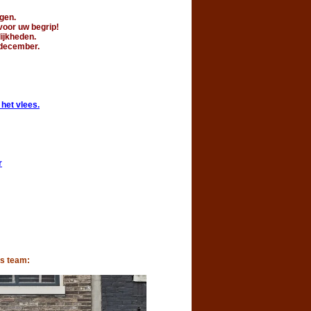
gen.
voor uw begrip!
ijkheden.
 december.
et vlees.
r
s team: