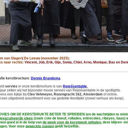
am van Slagerij De Leeuw (november 2025):
ks naar rechts:
Vincent, Job, Erik, Gijs, Sonia, Chiel, Arno, Monique, Bas en Den
________________________________________________________________
afie kerstbrochure
:
Dennis Brandsma
.
eld
servies
in onze kerstbrochure is van
Représentable
.
 jaar zetten wij het bijzonder mooie servies van Représentable in de spotlights.
ns een kijkje bij
Cleo Vehmeyer, Rozengracht 162, Amsterdam
of online.
ft een uitgebreid assortiment voor uw gedekte feesttafel (zowel verhuur als koop).
enu #kerst #christmas #menu #culinaireinspiratie #foodinspiration
________________________________________________________________
DVIES
OM DE KERSTDRUKTE BETER TE SPREIDEN (en de wachttijden te minim
gevacumeerde vlees
(zoals cote de boeuf, rollades, entrecotes, ribeyes, haas) 
heel goed al in de loop van
de week voor de kerstweek ophalen
, deze blijven -
agen. Voor onze
geweckte soepen
geldt hetzelfde.