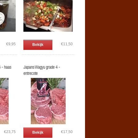
€9,95
€11,50
Bekijk
 - haas
Japans Wagyu grade 4 -
entrecote
€23,75
€17,50
Bekijk