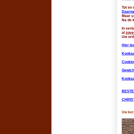
Tot en 
Daarna 
Maar u 
Na de 
In verb
al
zove
Uw orde
Hier le
Kookaa
Cookin
Gewicht
Kooka
BESTE
CHRIS
Uw ker