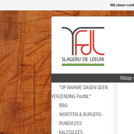
Wij slaan coo
Riblap
*OP WARME DAGEN GEEN
VERZENDING PostNL*
BBQ
WORSTEN & BURGERS
RUNDVLEES
KALFSVLEES