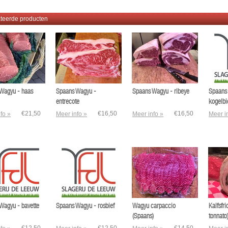
teerde producten
Wagyu - haas
Spaans Wagyu -
Spaans Wagyu - ribeye
Spaans
entrecote
kogelbi
€21,50
€16,50
€16,50
fo »
Meer info »
Meer info »
Meer i
Wagyu - bavette
Spaans Wagyu - rosbief
Wagyu carpaccio
Kalfsfri
(Spaans)
tonnato