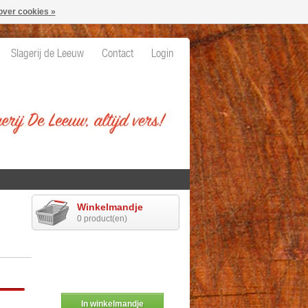
over cookies »
Slagerij de Leeuw
Contact
Login
Winkelmandje
0 product(en)
In winkelmandje