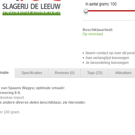
In aantal grams:
100
Beschikbaarheid:
Op voorraad
Neem contact op over dit prod
Aan verlanglijst toevoegen
Je beoordeling toevoegen
rmatie
Specificaties
Reviews
(0)
Tags
(25)
Afdrukken
p van Spaans Wagyu; optimale smaak!
rmering 8-9.
treekse import.
 andere diverse delen beschikbaar, zie hieronder.
per 100 gram.
nhaas