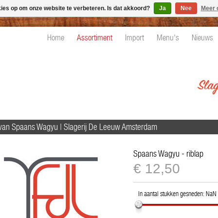
kies op om onze website te verbeteren. Is dat akkoord?
Ja
Nee
Meer 
Home
Assortiment
Import
Menu's
Nieuws
 van Spaans Wagyu | Slagerij De Leeuw Amsterdam
Spaans Wagyu - riblap
€
€12,50
12,50
In aantal stukken gesneden:
NaN