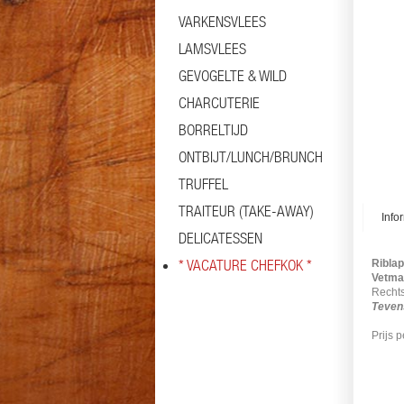
VARKENSVLEES
LAMSVLEES
GEVOGELTE & WILD
CHARCUTERIE
BORRELTIJD
ONTBIJT/LUNCH/BRUNCH
TRUFFEL
TRAITEUR (TAKE-AWAY)
Info
DELICATESSEN
* VACATURE CHEFKOK *
Ribla
Vetma
Rechts
Tevens
Prijs 
#osse