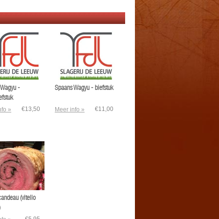
 Wagyu -
Spaans Wagyu - biefstuk
efstuk
€13,50
€11,00
nfo »
Meer info »
candeau (vitello
)