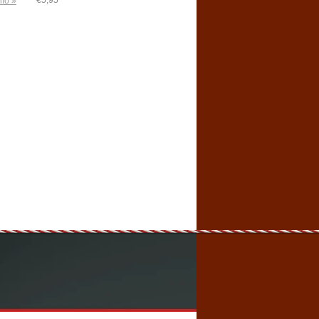
€5,95
nfo »