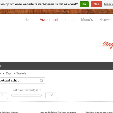
kies op om onze website te verbeteren. Is dat akkoord?
Ja
Nee
Meer 
Home
Assortiment
Import
Menu's
Nieuws
h
e
Tags
Iberisch
Stel hier uw budget in