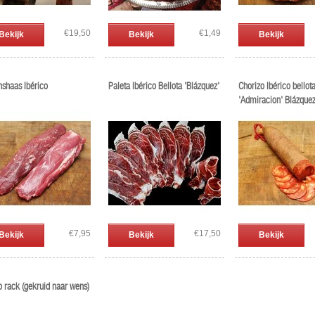
€19,50
€1,49
Bekijk
Bekijk
Bekijk
nshaas Ibérico
Paleta Ibérico Bellota 'Blázquez'
Chorizo Ibérico bellot
'Admiracion' Blázque
€7,95
€17,50
Bekijk
Bekijk
Bekijk
o rack (gekruid naar wens)