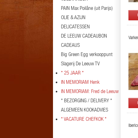
PAIN Max Poilâne (uit Parijs)
OLIE & AZIJN
DELICATESSEN
DE LEEUW CADEAUBON
Varke
CADEAUS
Big Green Egg verkooppunt
Slagerij De Leeuw TV
* 25 JAAR *
IN MEMORIAM Henk
IN MEMORIAM: Fred de Leeuw
* BEZORGING / DELIVERY *
ALGEMEEN KOOKADVIES
* VACATURE CHEFKOK *
Iberic