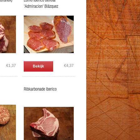
kensnek)
Lomo Ibérico bellota
'Admiracion' Blázquez
€1,37
€4,37
Bekijk
Ribkarbonade Iberico