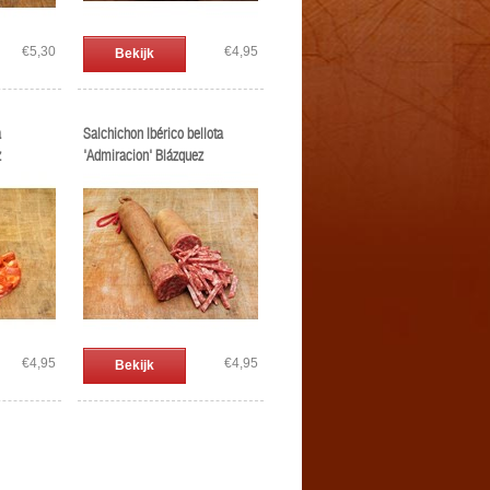
€5,30
€4,95
Bekijk
a
Salchichon Ibérico bellota
z
'Admiracion' Blázquez
€4,95
€4,95
Bekijk