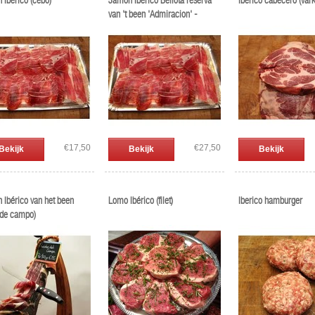
 Ibérico (cebo)
Jamon Ibérico Bellota reserva
Iberico cabecero (var
van 't been 'Admiracion' -
Blázquez
€17,50
€27,50
Bekijk
Bekijk
Bekijk
 Ibérico van het been
Lomo Ibérico (filet)
Iberico hamburger
 de campo)