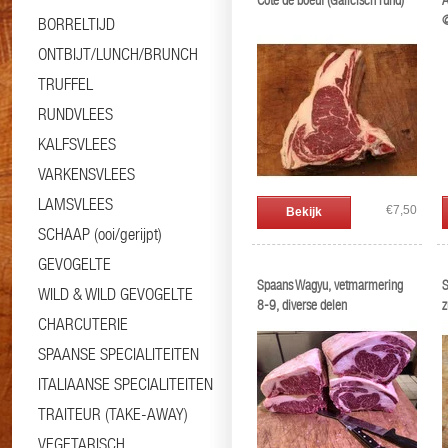
Cote de boeuf (Galicisch rund)
A
@
BORRELTIJD
ONTBIJT/LUNCH/BRUNCH
TRUFFEL
RUNDVLEES
KALFSVLEES
VARKENSVLEES
LAMSVLEES
€7,50
Bekijk
SCHAAP (ooi/gerijpt)
GEVOGELTE
Spaans Wagyu, vetmarmering
S
WILD & WILD GEVOGELTE
8-9, diverse delen
z
CHARCUTERIE
SPAANSE SPECIALITEITEN
ITALIAANSE SPECIALITEITEN
TRAITEUR (TAKE-AWAY)
VEGETARISCH