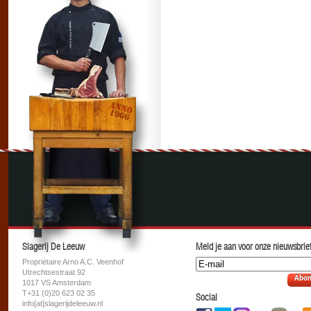
Slagerij De Leeuw
Meld je aan voor onze nieuwsbrief
Propriétaire Arno A.C. Veenhof
Utrechtsestraat 92
Abon
1017 VS Amsterdam
T+31 (0)20 623 02 35
Social
info[at]slagerijdeleeuw.nl