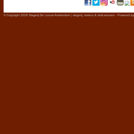
© Copyright 2026 Slagerij De Leeuw Amsterdam | slagerij, traiteur & delicatessen - Powered b