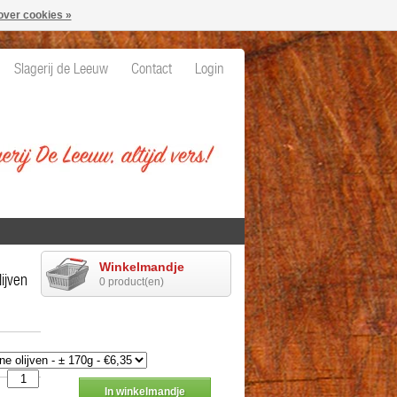
over cookies »
Slagerij de Leeuw
Contact
Login
Winkelmandje
ijven
0 product(en)
In winkelmandje