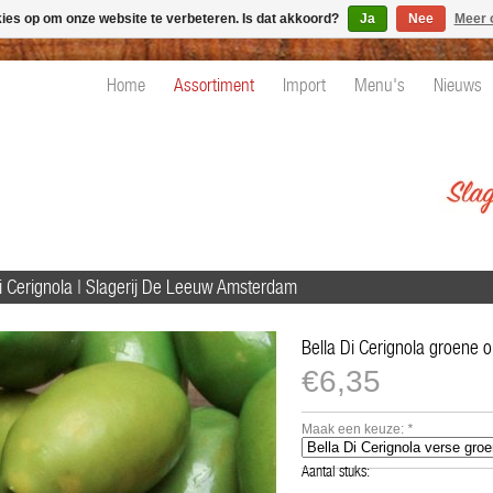
kies op om onze website te verbeteren. Is dat akkoord?
Ja
Nee
Meer 
Home
Assortiment
Import
Menu's
Nieuws
Di Cerignola | Slagerij De Leeuw Amsterdam
Bella Di Cerignola groene ol
€6,35
Maak een keuze:
*
Aantal stuks: