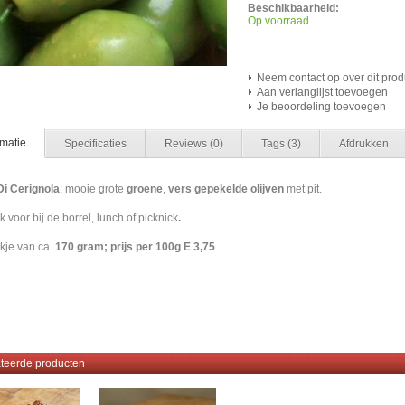
Beschikbaarheid:
Op voorraad
Neem contact op over dit prod
Aan verlanglijst toevoegen
Je beoordeling toevoegen
rmatie
Specificaties
Reviews
(0)
Tags
(3)
Afdrukken
Di Cerignola
; mooie grote
groene
,
vers gepekelde olijven
met pit.
k voor bij de borrel, lunch of picknick
.
kje van ca.
170 gram;
prijs per 100g
E 3,75
.
en #olives
teerde producten