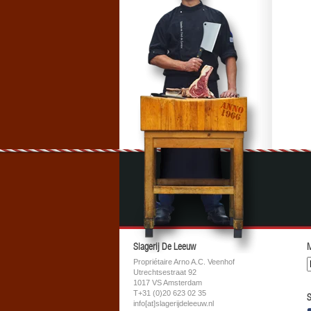
Slagerij De Leeuw
M
Propriétaire Arno A.C. Veenhof
Utrechtsestraat 92
1017 VS Amsterdam
T+31 (0)20 623 02 35
S
info[at]slagerijdeleeuw.nl