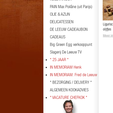
PAIN Max Poilâne (uit Parijs)
OLIE & AZIJN
DELICATESSEN
Liguris
DE LEEUW CADEAUBON
olijfjes
Meer in
CADEAUS
Big Green Egg verkooppunt
Slagerij De Leeuw TV
* 25 JAAR *
IN MEMORIAM Henk
IN MEMORIAM: Fred de Leeuw
* BEZORGING / DELIVERY *
ALGEMEEN KOOKADVIES
* VACATURE CHEFKOK *