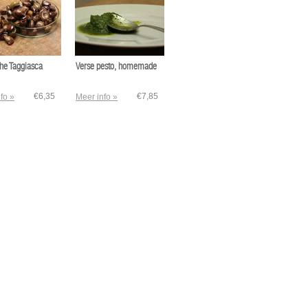
che Taggiasca
Verse pesto, homemade
€6,35
€7,85
fo »
Meer info »