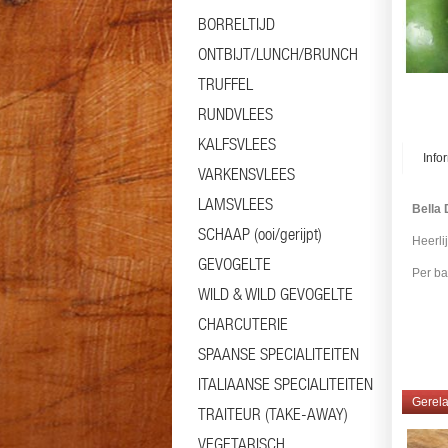
BORRELTIJD
ONTBIJT/LUNCH/BRUNCH
TRUFFEL
RUNDVLEES
KALFSVLEES
Info
VARKENSVLEES
LAMSVLEES
Bella 
SCHAAP (ooi/gerijpt)
Heerlij
GEVOGELTE
Per ba
WILD & WILD GEVOGELTE
#olijv
CHARCUTERIE
SPAANSE SPECIALITEITEN
ITALIAANSE SPECIALITEITEN
Gerela
TRAITEUR (TAKE-AWAY)
VEGETARISCH