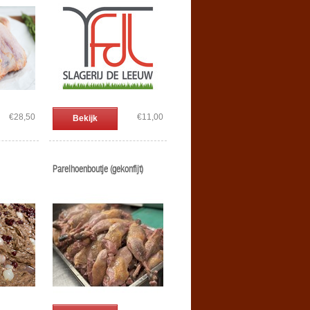
€28,50
€11,00
Bekijk
Parelhoenboutje (gekonfijt)