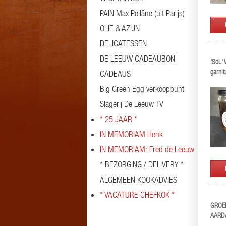
PAIN Max Poilâne (uit Parijs)
OLIE & AZIJN
DELICATESSEN
DE LEEUW CADEAUBON
'SdL' 
garnit
CADEAUS
Big Green Egg verkooppunt
Slagerij De Leeuw TV
* 25 JAAR *
IN MEMORIAM Henk
IN MEMORIAM: Fred de Leeuw
* BEZORGING / DELIVERY *
ALGEMEEN KOOKADVIES
* VACATURE CHEFKOK *
GROE
AARD