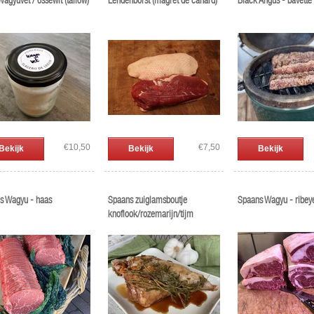
Wagyuvet / ossewit (tallow)
Eendenborst (magret de canard)
Black Angus - bavette
€10,50
€7,50
Bekijk
Bekijk
Bekijk
s Wagyu - haas
Spaans zuiglamsboutje
Spaans Wagyu - ribey
knoflook/rozemarijn/tijm