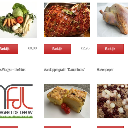
€0,00
€2,95
Bekijk
Bekijk
Bekijk
s Wagyu - biefstuk
Aardappelgratin 'Dauphinois'
Hazenpeper