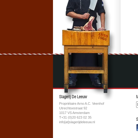
Slagerij De Leeuw
M
Propriétaire Arno A.C. Veenhof
Utrechtsestraat 92
1017 VS Amsterdam
T+31 (0)20 623 02 35
S
info[at]slagerijdeleeuw.nl