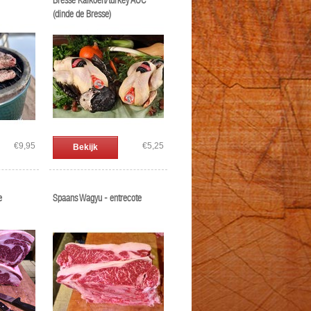
Bresse Kalkoen/turkey AOC
(dinde de Bresse)
€9,95
€5,25
Bekijk
e
Spaans Wagyu - entrecote