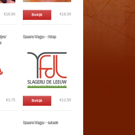
€16,50
€16,50
Bekijk
tjes/
Spaans Wagyu - riblap
l
€3,75
€12,50
Bekijk
Spaans Wagyu - sukade