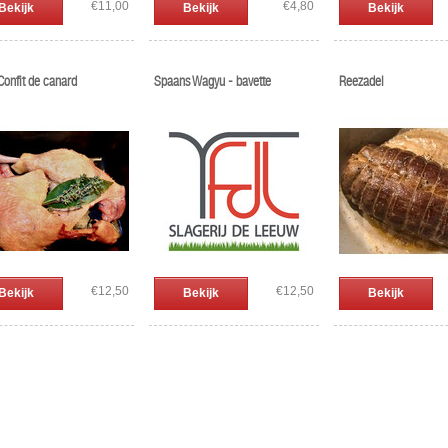
€11,00
€4,80
Bekijk
Bekijk
Bekijk
Confit de canard
Spaans Wagyu - bavette
Reezadel
€12,50
€12,50
Bekijk
Bekijk
Bekijk