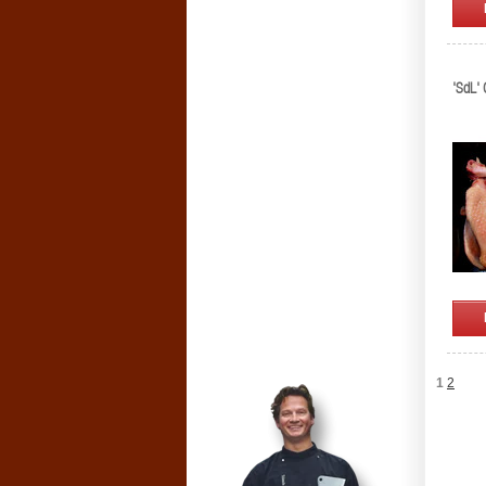
'SdL' 
1
2