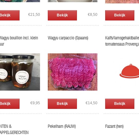
€21,50
€8,50
Bekijk
Bekijk
Bekijk
Wagyu bouillon incl. klein
Wagyu carpaccio (Spaans)
Kalfs/lamsgehaktballe
uur
tomatensaus Provença
€9,95
€14,50
Bekijk
Bekijk
Bekijk
NTEN &
Pekelham (RAUW)
Fazant (hen)
APPELGERECHTEN