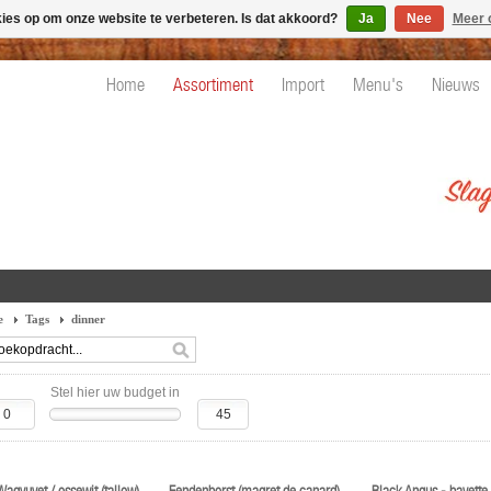
kies op om onze website te verbeteren. Is dat akkoord?
Ja
Nee
Meer 
Home
Assortiment
Import
Menu's
Nieuws
e
Tags
dinner
Stel hier uw budget in