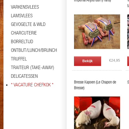
Impérial Anjou duif (Frans)
V
M
VARKENSVLEES
LAMSVLEES
GEVOGELTE & WILD
CHARCUTERIE
BORRELTIJD
ONTBIJT/LUNCH/BRUNCH
TRUFFEL
€24,95
Bekijk
TRAITEUR (TAKE-AWAY)
DELICATESSEN
Bresse Kapoen (Le Chapon de
S
* VACATURE CHEFKOK *
Bresse)