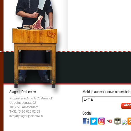
Slagerij De Leeuw
Meld je aan voor onze nieuwsbrief
Propriétaire Arno A.C. Veenhof
Utrechtsestraat 92
Abon
1017 VS Amsterdam
T+31 (0)20 623 02 35
Social
info[at]slagerijdeleeuw.nl