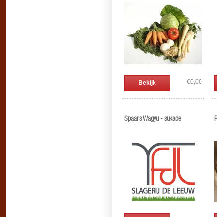
€0,00
Bekijk
Spaans Wagyu - sukade
R