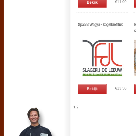
€11,00
Bekijk
Spaans Wagyu - kogelbiefstuk
B
s
€13,50
Bekijk
1
2