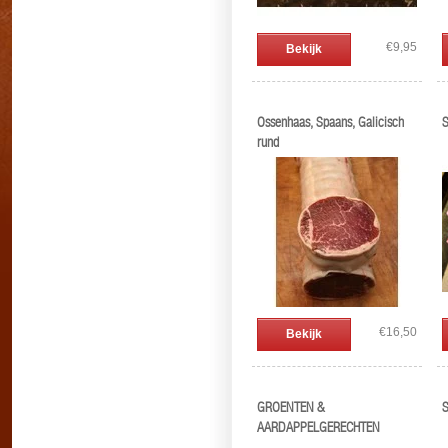
€9,95
Bekijk
Ossenhaas, Spaans, Galicisch
S
rund
€16,50
Bekijk
GROENTEN &
S
AARDAPPELGERECHTEN