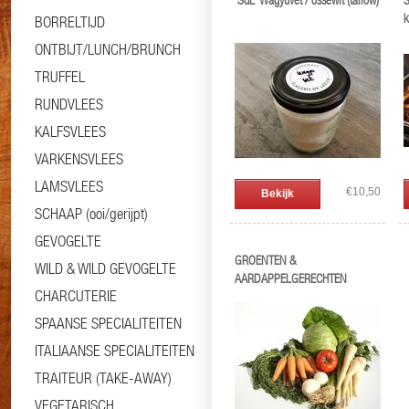
'SdL' Wagyuvet / ossewit (tallow)
S
k
BORRELTIJD
ONTBIJT/LUNCH/BRUNCH
TRUFFEL
RUNDVLEES
KALFSVLEES
VARKENSVLEES
LAMSVLEES
€10,50
Bekijk
SCHAAP (ooi/gerijpt)
GEVOGELTE
GROENTEN &
WILD & WILD GEVOGELTE
AARDAPPELGERECHTEN
CHARCUTERIE
SPAANSE SPECIALITEITEN
ITALIAANSE SPECIALITEITEN
TRAITEUR (TAKE-AWAY)
VEGETARISCH