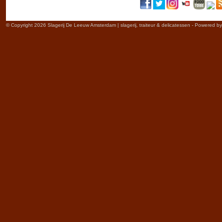
© Copyright 2026 Slagerij De Leeuw Amsterdam | slagerij, traiteur & delicatessen - Powered b