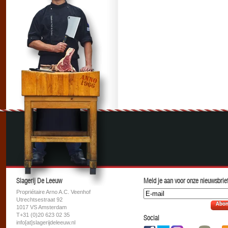
Slagerij De Leeuw
Meld je aan voor onze nieuwsbrief
Propriétaire Arno A.C. Veenhof
Utrechtsestraat 92
Abon
1017 VS Amsterdam
T+31 (0)20 623 02 35
Social
info[at]slagerijdeleeuw.nl