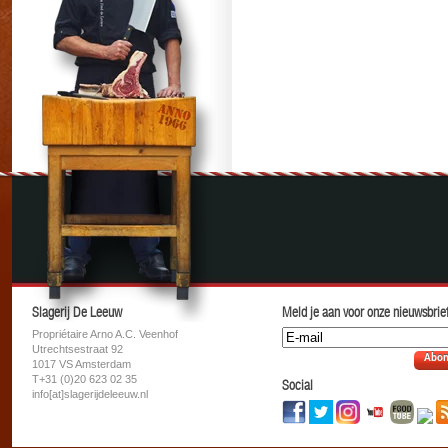
Slagerij De Leeuw
Meld je aan voor onze nieuwsbrief
Propriétaire Arno A.C. Veenhof
Utrechtsestraat 92
Abon
1017 VS Amsterdam
T+31 (0)20 623 02 35
Social
info[at]slagerijdeleeuw.nl