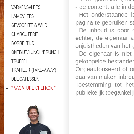
- de content: alle in 
VARKENSVLEES
Het onderstaande is
LAMSVLEES
pagina te gebruiken s
GEVOGELTE & WILD
De inhoud is door d
CHARCUTERIE
echter, de eigenaar 
BORRELTIJD
onjuistheden van het 
ONTBIJT/LUNCH/BRUNCH
De eigenaar is niet 
TRUFFEL
gekoppelde bestanden
Ongeautoriseerd of o
TRAITEUR (TAKE-AWAY)
daarvan maken inbreuk
DELICATESSEN
Toestemming tot he
* VACATURE CHEFKOK *
publiekelijk toegankeli