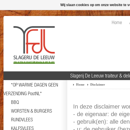
Wij slaan cookies op om onze website te v
Home
Slagerij De Leeuw traiteur & de
*OP WARME DAGEN GEEN
Home
Disclaimer
VERZENDING PostNL*
BBQ
In deze disclaimer wo
WORSTEN & BURGERS
- de eigenaar: de eig
RUNDVLEES
- gebruik(en): alle de
KALFSVLEES
- u: de gebruiker (be