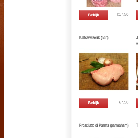
€17,50
Bekijk
Kalfszwezerik (hart)
J
v
B
€7,50
Bekijk
Prosciutto di Parma (parmaham)
T