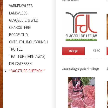
Lamsschouder
R
VARKENSVLEES
LAMSVLEES
GEVOGELTE & WILD
CHARCUTERIE
BORRELTIJD
ONTBIJT/LUNCH/BRUNCH
TRUFFEL
€3,95
Bekijk
TRAITEUR (TAKE-AWAY)
DELICATESSEN
Japans Wagyu grade 4 - ribeye
J
* VACATURE CHEFKOK *