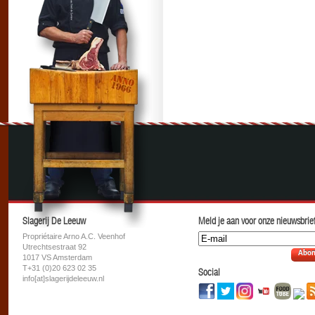
Slagerij De Leeuw
Meld je aan voor onze nieuwsbrief
Propriétaire Arno A.C. Veenhof
Utrechtsestraat 92
Abon
1017 VS Amsterdam
T+31 (0)20 623 02 35
Social
info[at]slagerijdeleeuw.nl