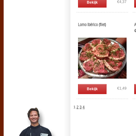
€4,37
Bekijk
Lomo Ibérico (filet)
A
@
€1,49
Bekijk
1
2
3
4