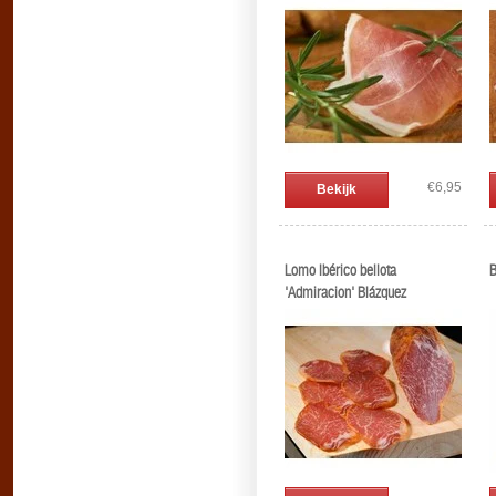
€6,95
Bekijk
Lomo Ibérico bellota
B
'Admiracion' Blázquez