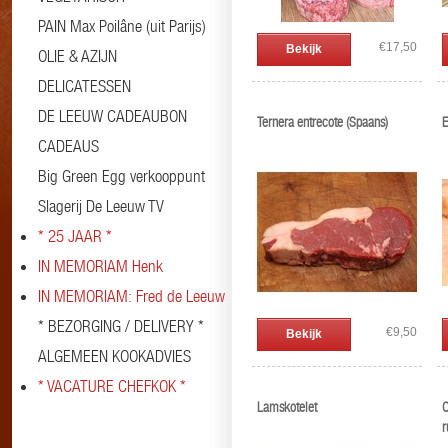
PAIN Max Poilâne (uit Parijs)
€17,50
Bekijk
OLIE & AZIJN
DELICATESSEN
DE LEEUW CADEAUBON
Ternera entrecote (Spaans)
E
CADEAUS
Big Green Egg verkooppunt
Slagerij De Leeuw TV
* 25 JAAR *
IN MEMORIAM Henk
IN MEMORIAM: Fred de Leeuw
* BEZORGING / DELIVERY *
€9,50
Bekijk
ALGEMEEN KOOKADVIES
* VACATURE CHEFKOK *
Lamskotelet
O
r