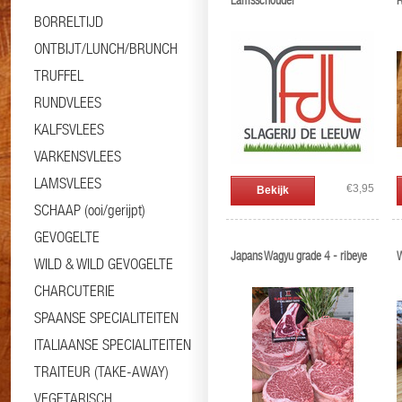
Lamsschouder
R
BORRELTIJD
ONTBIJT/LUNCH/BRUNCH
TRUFFEL
RUNDVLEES
KALFSVLEES
VARKENSVLEES
LAMSVLEES
€3,95
Bekijk
SCHAAP (ooi/gerijpt)
GEVOGELTE
Japans Wagyu grade 4 - ribeye
W
WILD & WILD GEVOGELTE
CHARCUTERIE
SPAANSE SPECIALITEITEN
ITALIAANSE SPECIALITEITEN
TRAITEUR (TAKE-AWAY)
VEGETARISCH