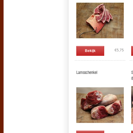
€5,75
Bekijk
Lamsschenkel
S
8