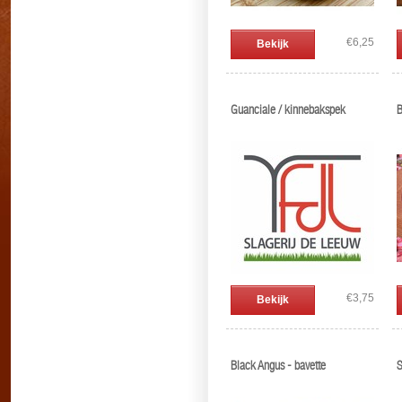
€6,25
Bekijk
Guanciale / kinnebakspek
B
€3,75
Bekijk
Black Angus - bavette
S