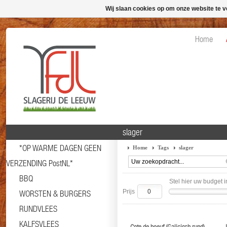
Wij slaan cookies op om onze website te v
Home
slager
*OP WARME DAGEN GEEN
Home
Tags
slager
VERZENDING PostNL*
BBQ
Stel hier uw budget i
Prijs
WORSTEN & BURGERS
RUNDVLEES
KALFSVLEES