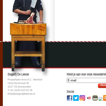
Slagerij De Leeuw
Meld je aan voor onze nieuwsbrief
Propriétaire Arno A.C. Veenhof
Utrechtsestraat 92
Abon
1017 VS Amsterdam
T+31 (0)20 623 02 35
Social
info[at]slagerijdeleeuw.nl