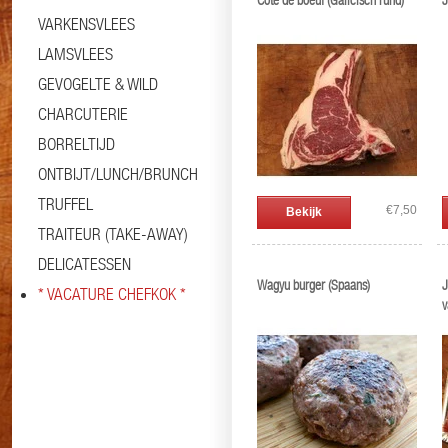
Cote de boeuf (Galicisch rund)
J
VARKENSVLEES
LAMSVLEES
GEVOGELTE & WILD
CHARCUTERIE
BORRELTIJD
ONTBIJT/LUNCH/BRUNCH
TRUFFEL
€7,50
Bekijk
TRAITEUR (TAKE-AWAY)
DELICATESSEN
Wagyu burger (Spaans)
J
* VACATURE CHEFKOK *
v
B