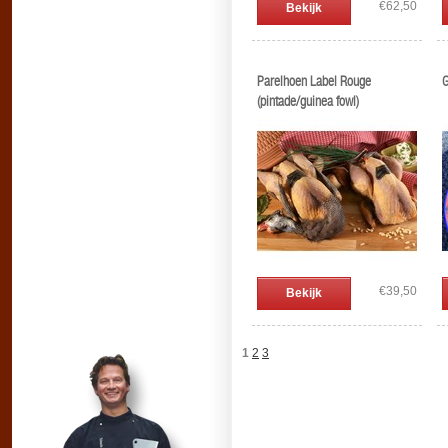
€62,50
Bekijk
Parelhoen Label Rouge
G
(pintade/guinea fowl)
€39,50
Bekijk
1
2
3