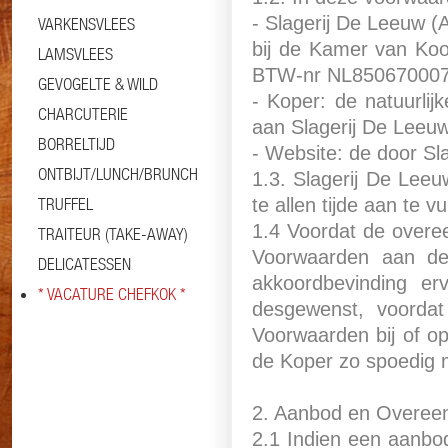
- Slagerij De Leeuw (
VARKENSVLEES
bij de Kamer van Koo
LAMSVLEES
BTW-nr NL85067000
GEVOGELTE & WILD
- Koper: de natuurli
CHARCUTERIE
aan Slagerij De Leeuw
BORRELTIJD
- Website: de door Sl
ONTBIJT/LUNCH/BRUNCH
1.3. Slagerij De Lee
TRUFFEL
te allen tijde aan te vu
1.4 Voordat de overe
TRAITEUR (TAKE-AWAY)
Voorwaarden aan de
DELICATESSEN
akkoordbevinding erv
* VACATURE CHEFKOK *
desgewenst, voordat
Voorwaarden bij of op
de Koper zo spoedig mo
2. Aanbod en Overee
2.1 Indien een aanbo