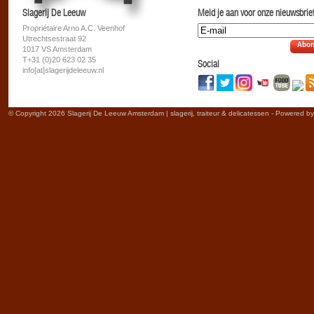
Slagerij De Leeuw
Meld je aan voor onze nieuwsbrief
Propriétaire Arno A.C. Veenhof
Utrechtsestraat 92
Abon
1017 VS Amsterdam
T+31 (0)20 623 02 35
Social
info[at]slagerijdeleeuw.nl
© Copyright 2026 Slagerij De Leeuw Amsterdam | slagerij, traiteur & delicatessen - Powered b