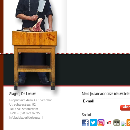
Slagerij De Leeuw
Meld je aan voor onze nieuwsbrief
Propriétaire Arno A.C. Veenhof
Utrechtsestraat 92
Abon
1017 VS Amsterdam
T+31 (0)20 623 02 35
Social
info[at]slagerijdeleeuw.nl