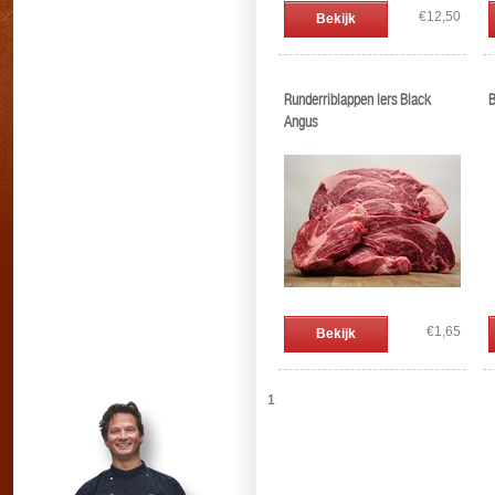
€12,50
Bekijk
Runderriblappen Iers Black
B
Angus
€1,65
Bekijk
1