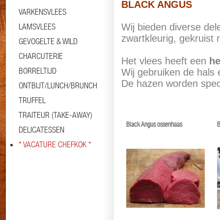
BLACK ANGUS
VARKENSVLEES
LAMSVLEES
Wij bieden diverse de
zwartkleurig, gekruist 
GEVOGELTE & WILD
CHARCUTERIE
Het vlees heeft een
he
BORRELTIJD
Wij gebruiken de hals 
De hazen worden speci
ONTBIJT/LUNCH/BRUNCH
TRUFFEL
TRAITEUR (TAKE-AWAY)
Black Angus ossenhaas
B
DELICATESSEN
* VACATURE CHEFKOK *