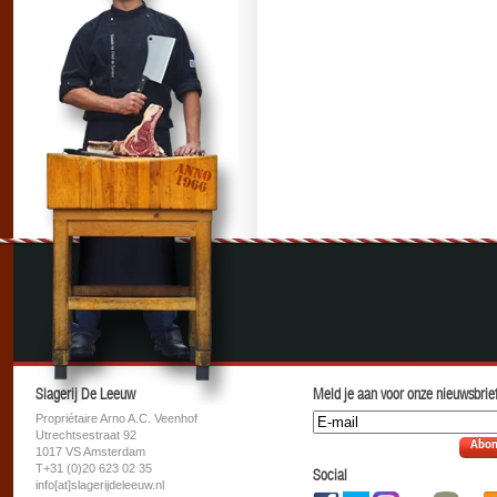
Slagerij De Leeuw
Meld je aan voor onze nieuwsbrief
Propriétaire Arno A.C. Veenhof
Utrechtsestraat 92
Abon
1017 VS Amsterdam
T+31 (0)20 623 02 35
Social
info[at]slagerijdeleeuw.nl