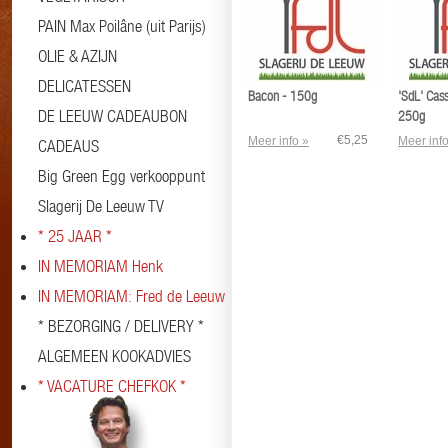
PAIN Max Poilâne (uit Parijs)
OLIE & AZIJN
DELICATESSEN
Bacon - 150g
'SdL' Cass
DE LEEUW CADEAUBON
250g
€5,25
Meer info »
Meer info
CADEAUS
Big Green Egg verkooppunt
Slagerij De Leeuw TV
* 25 JAAR *
IN MEMORIAM Henk
IN MEMORIAM: Fred de Leeuw
* BEZORGING / DELIVERY *
ALGEMEEN KOOKADVIES
* VACATURE CHEFKOK *