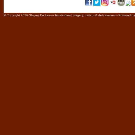
© Copyright 2026 Slagerij De Leeuw Amsterdam | slagerij, traiteur & delicatessen - Powered b