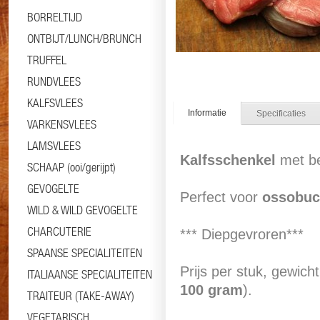
BORRELTIJD
ONTBIJT/LUNCH/BRUNCH
TRUFFEL
RUNDVLEES
KALFSVLEES
Informatie
Specificaties
VARKENSVLEES
LAMSVLEES
Kalfsschenkel
met b
SCHAAP (ooi/gerijpt)
GEVOGELTE
Perfect voor
ossobuc
WILD & WILD GEVOGELTE
CHARCUTERIE
*** Diepgevroren***
SPAANSE SPECIALITEITEN
Prijs per stuk, gewich
ITALIAANSE SPECIALITEITEN
100 gram
).
TRAITEUR (TAKE-AWAY)
VEGETARISCH