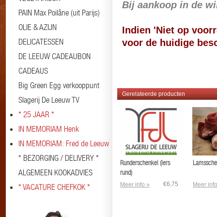
Bij aankoop in de w
PAIN Max Poilâne (uit Parijs)
OLIE & AZIJN
Indien 'Niet op voorr
DELICATESSEN
voor de huidige besc
DE LEEUW CADEAUBON
#kalfsbotten #bot #botten
CADEAUS
Big Green Egg verkooppunt
Gerelateerde producten
Slagerij De Leeuw TV
* 25 JAAR *
IN MEMORIAM Henk
IN MEMORIAM: Fred de Leeuw
* BEZORGING / DELIVERY *
Runderschenkel (Iers
Lamssche
ALGEMEEN KOOKADVIES
rund)
€6,75
Meer info »
Meer info
* VACATURE CHEFKOK *