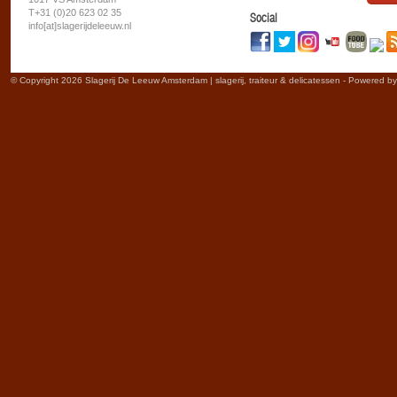
T+31 (0)20 623 02 35
Social
info[at]slagerijdeleeuw.nl
© Copyright 2026 Slagerij De Leeuw Amsterdam | slagerij, traiteur & delicatessen - Powered b