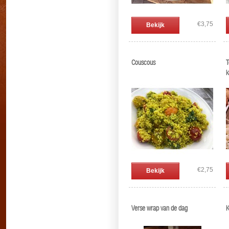
€3,75
Bekijk
Couscous
T
k
€2,75
Bekijk
Verse wrap van de dag
K