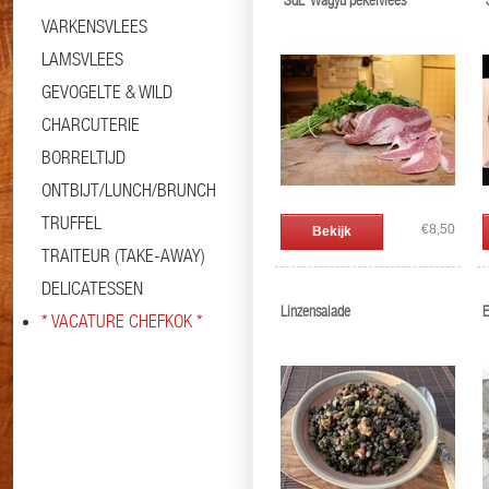
'SdL' Wagyu pekelvlees
'
VARKENSVLEES
LAMSVLEES
GEVOGELTE & WILD
CHARCUTERIE
BORRELTIJD
ONTBIJT/LUNCH/BRUNCH
TRUFFEL
€8,50
Bekijk
TRAITEUR (TAKE-AWAY)
DELICATESSEN
Linzensalade
E
* VACATURE CHEFKOK *