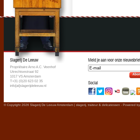
Slagerij De Leeuw
Meld je aan voor onze nieuwsbrief
Propriétaire Arno A.C. Veenhof
Utrechtsestraat 92
Abon
1017 VS Amsterdam
T+31 (0)20 623 02 35
Social
info[at]slagerijdeleeuw.nl
© Copyright 2026 Slagerij De Leeuw Amsterdam | slagerij, traiteur & delicatessen - Powered b