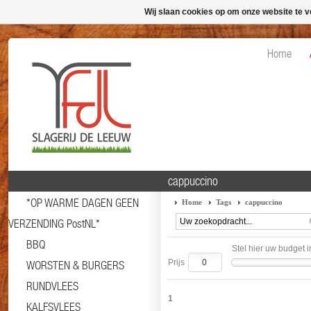
Wij slaan cookies op om onze website te v
Home
cappuccino
*OP WARME DAGEN GEEN
Home
Tags
cappuccino
VERZENDING PostNL*
BBQ
Stel hier uw budget i
Prijs
WORSTEN & BURGERS
RUNDVLEES
1
KALFSVLEES