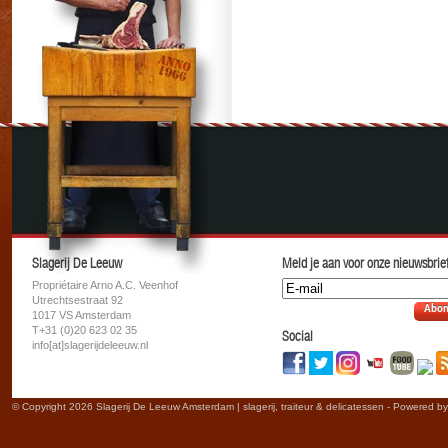
Slagerij De Leeuw
Meld je aan voor onze nieuwsbrief
Propriétaire Arno A.C. Veenhof
Utrechtsestraat 92
Abon
1017 VS Amsterdam
T+31 (0)20 623 02 35
Social
info[at]slagerijdeleeuw.nl
© Copyright 2026 Slagerij De Leeuw Amsterdam | slagerij, traiteur & delicatessen - Powered b