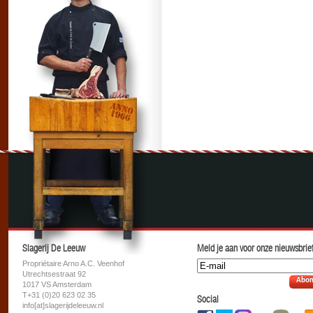
Slagerij De Leeuw
Meld je aan voor onze nieuwsbrief
Propriétaire Arno A.C. Veenhof
Utrechtsestraat 92
Abon
1017 VS Amsterdam
T+31 (0)20 623 02 35
Social
info[at]slagerijdeleeuw.nl