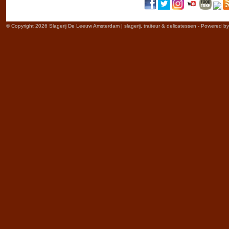
© Copyright 2026 Slagerij De Leeuw Amsterdam | slagerij, traiteur & delicatessen - Powered b