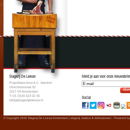
Slagerij De Leeuw
Meld je aan voor onze nieuwsbrief
Propriétaire Arno A.C. Veenhof
Utrechtsestraat 92
Abon
1017 VS Amsterdam
T+31 (0)20 623 02 35
Social
info[at]slagerijdeleeuw.nl
© Copyright 2026 Slagerij De Leeuw Amsterdam | slagerij, traiteur & delicatessen - Powered b