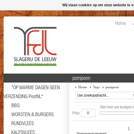
Wij slaan cookies op om onze website te v
Home
pompoen
*OP WARME DAGEN GEEN
Home
Tags
pompoen
VERZENDING PostNL*
BBQ
Stel hier uw budget i
Prijs
WORSTEN & BURGERS
RUNDVLEES
1
KALFSVLEES