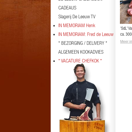
CADEAUS
Slagerij De Leeuw TV
IN MEMORIAM Henk
'SdL' V
IN MEMORIAM: Fred de Leeuw
ca. 300
Meer in
* BEZORGING / DELIVERY *
ALGEMEEN KOOKADVIES
* VACATURE CHEFKOK *