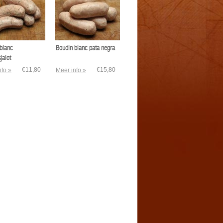
blanc
Boudin blanc pata negra
jalot
€11,80
€15,80
nfo »
Meer info »