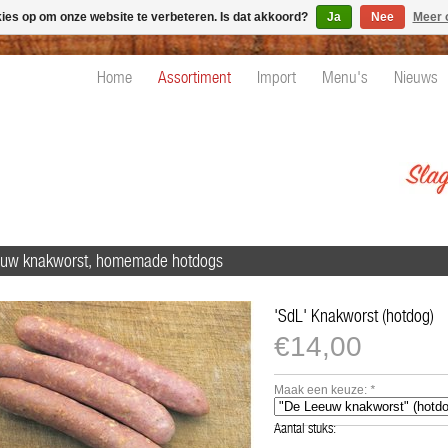
kies op om onze website te verbeteren. Is dat akkoord?
Ja
Nee
Meer 
Home
Assortiment
Import
Menu's
Nieuws
uw knakworst, homemade hotdogs
'SdL' Knakworst (hotdog)
€14,00
Maak een keuze:
*
Aantal stuks: