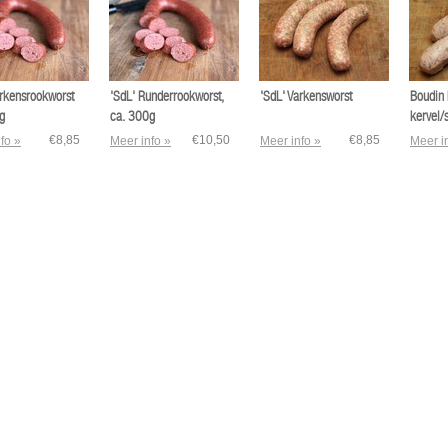
arkensrookworst
'SdL' Runderrookworst,
'SdL' Varkensworst
Boudin 
g
ca. 300g
kervel/s
€8,85
€10,50
€8,85
fo »
Meer info »
Meer info »
Meer i