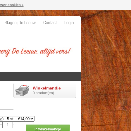
over cookies »
Slagerij de Leeuw
Contact
Login
Winkelmandje
0 product(en)
In winkelmandje