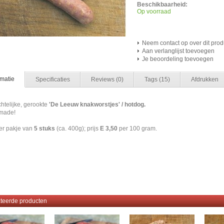
Beschikbaarheid:
Op voorraad
Neem contact op over dit prod
Aan verlanglijst toevoegen
Je beoordeling toevoegen
rmatie
Specificaties
Reviews
(0)
Tags
(15)
Afdrukken
telijke, gerookte
'De Leeuw knakworstjes' / hotdog.
made!
per pakje van
5 stuks
(ca. 400g); prijs
E 3,50
per 100 gram.
furter #knakworst #hotdog #worstje
teerde producten