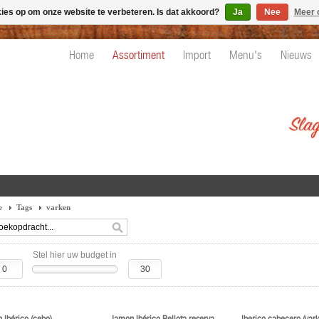
kies op om onze website te verbeteren. Is dat akkoord?
Ja
Nee
Meer 
Home
Assortiment
Import
Menu's
Nieuws
e
Tags
varken
Stel hier uw budget in