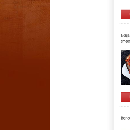
Nduja,
smeer
Iberi