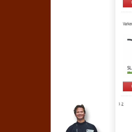
Varke
1
2