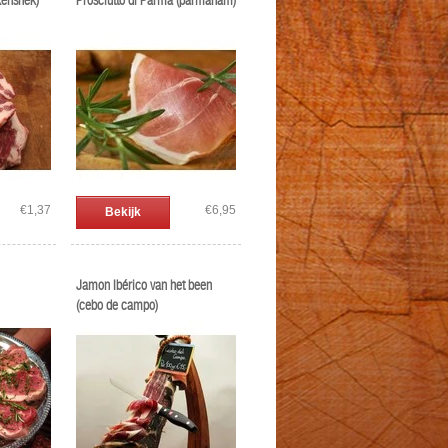
kensnek)
Prosciutto di Parma (parmaham)
€1,37
€6,95
Bekijk
Jamon Ibérico van het been
(cebo de campo)