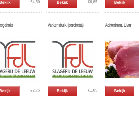
€4,50
€8,85
Bekijk
Bekijk
Bekijk
nsgehakt
Varkensbuik (porchetta)
Achterham, Livar
€2,75
€1,85
Bekijk
Bekijk
Bekijk