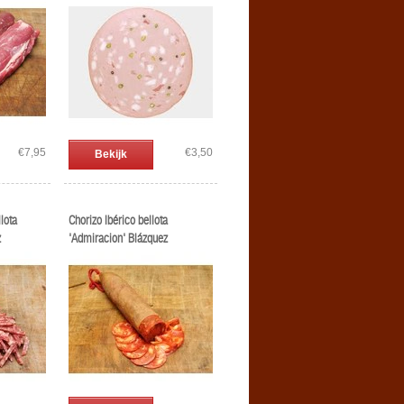
€7,95
€3,50
Bekijk
lota
Chorizo Ibérico bellota
z
'Admiracion' Blázquez