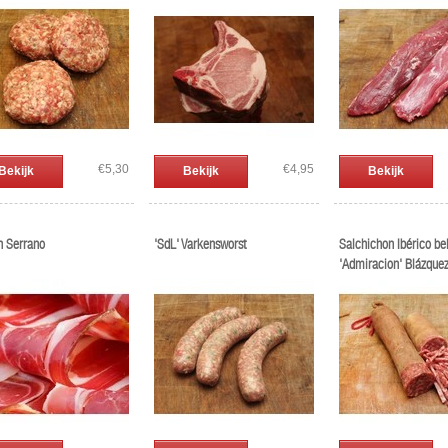
€5,30
€4,95
Bekijk
Bekijk
Bekijk
 Serrano
'SdL' Varkensworst
Salchichon Ibérico bel
'Admiracion' Blázque