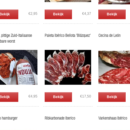
€2,95
€4,37
Bekijk
Bekijk
Bekijk
 pittige Zuid-Italiaanse
Paleta Ibérico Bellota 'Blázquez'
Cecina de León
bare worst
€4,95
€17,50
Bekijk
Bekijk
Bekijk
co hamburger
Ribkarbonade Iberico
Varkenshaas Ibérico