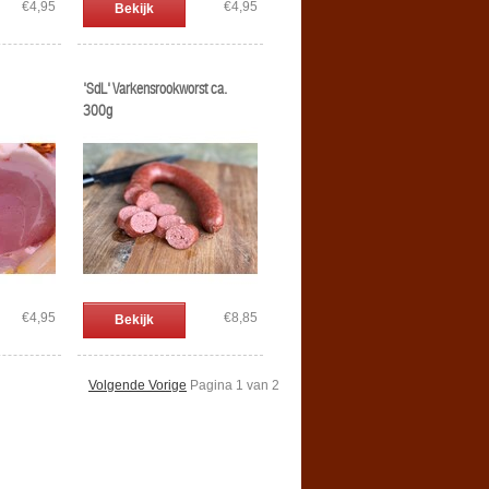
€4,95
€4,95
Bekijk
'SdL' Varkensrookworst ca.
300g
€4,95
€8,85
Bekijk
Volgende Vorige
Pagina 1 van 2