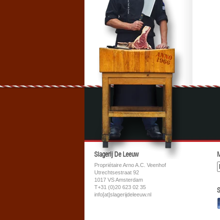
Slagerij De Leeuw
M
Propriétaire Arno A.C. Veenhof
Utrechtsestraat 92
1017 VS Amsterdam
T+31 (0)20 623 02 35
S
info[at]slagerijdeleeuw.nl