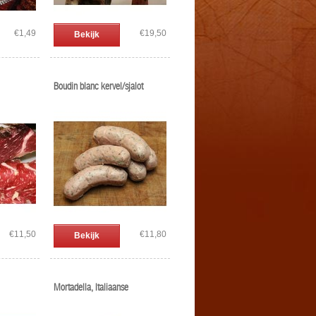
€1,49
€19,50
Bekijk
Boudin blanc kervel/sjalot
€11,50
€11,80
Bekijk
Mortadella, Italiaanse