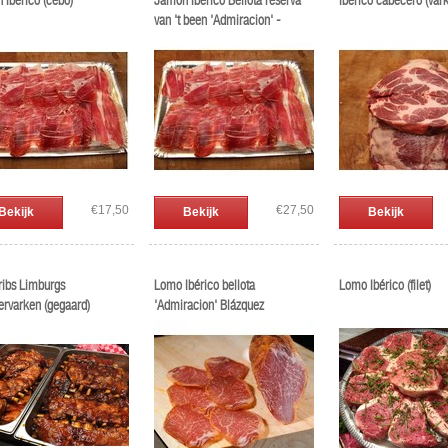
 Ibérico (cebo)
Jamon Ibérico Bellota reserva
Iberico cabecero (var
van 't been 'Admiracion' -
Blázquez
€17,50
€27,50
Bekijk
Bekijk
Bekijk
ribs Limburgs
Lomo Ibérico bellota
Lomo Ibérico (filet)
ervarken (gegaard)
'Admiracion' Blázquez