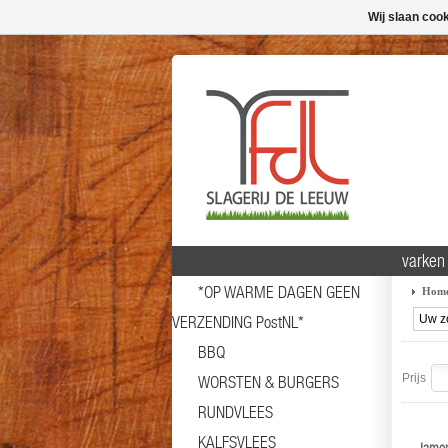
Wij slaan coo
varken
*OP WARME DAGEN GEEN
Hom
VERZENDING PostNL*
BBQ
Prijs
WORSTEN & BURGERS
RUNDVLEES
KALFSVLEES