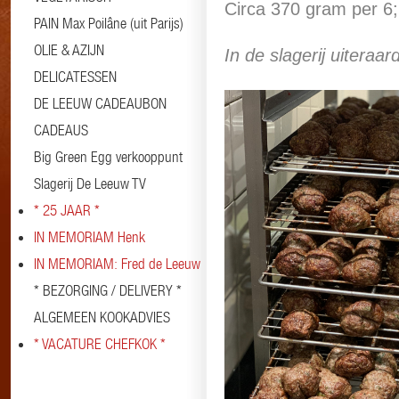
Circa 370 gram per 6;
PAIN Max Poilâne (uit Parijs)
OLIE & AZIJN
In de slagerij uiteraa
DELICATESSEN
DE LEEUW CADEAUBON
CADEAUS
Big Green Egg verkooppunt
Slagerij De Leeuw TV
* 25 JAAR *
IN MEMORIAM Henk
IN MEMORIAM: Fred de Leeuw
* BEZORGING / DELIVERY *
ALGEMEEN KOOKADVIES
* VACATURE CHEFKOK *