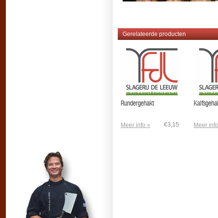
Gerelateerde producten
Rundergehakt
Kalfsgeha
€3,15
Meer info »
Meer info