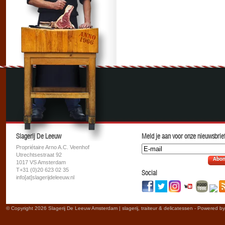
Slagerij De Leeuw
Meld je aan voor onze nieuwsbrief
Propriétaire Arno A.C. Veenhof
Utrechtsestraat 92
Abon
1017 VS Amsterdam
T+31 (0)20 623 02 35
Social
info[at]slagerijdeleeuw.nl
© Copyright 2026 Slagerij De Leeuw Amsterdam | slagerij, traiteur & delicatessen - Powered b