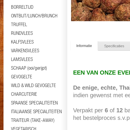
BORRELTIJD
ONTBIJT/LUNCH/BRUNCH
TRUFFEL
RUNDVLEES
KALFSVLEES
Informatie
Specificaties
VARKENSVLEES
LAMSVLEES
SCHAAP (ooi/gerijpt)
EEN VAN ONZE EV
GEVOGELTE
WILD & WILD GEVOGELTE
De enige, echte, Tha
CHARCUTERIE
indien gewenst met een
SPAANSE SPECIALITEITEN
Verpakt per
6
of
12
ba
ITALIAANSE SPECIALITEITEN
het bestelproces s.v.p
TRAITEUR (TAKE-AWAY)
VEGETARISCH