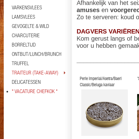
Afhankelijk van het se
VARKENSVLEES
amuses
en
voorgere
LAMSVLEES
Zo te serveren: koud 
GEVOGELTE & WILD
DAGVERS VARIËRE
CHARCUTERIE
Kom gerust langs of be
BORRELTIJD
voor u hebben gemaak
ONTBIJT/LUNCH/BRUNCH
__________________
TRUFFEL
TRAITEUR (TAKE-AWAY)
Perle Imperial/Asetra/Baeri
'
DELICATESSEN
Classic/Beluga kaviaar
* VACATURE CHEFKOK *