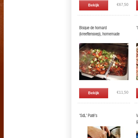
€67,50
Bekijk
Bisque de homard
'
(kreeftensoep), homemade
€11,50
Bekijk
'SdL' Paté's
V
(