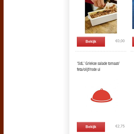
€0,00
Bekijk
'SdL' Griekse salade tomaat/
feta/olijf/rode ui
€2,75
Bekijk