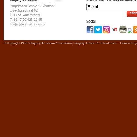
Propriétaire Arno A.C. Veenhof
Utrechtsestraat 92
Abon
1017 VS Amsterdam
T+31 (0)20 623 02 35
Social
info[at]slagerijdeleeuw.nl
© Copyright 2026 Slagerij De Leeuw Amsterdam | slagerij, traiteur & delicatessen - Powered b