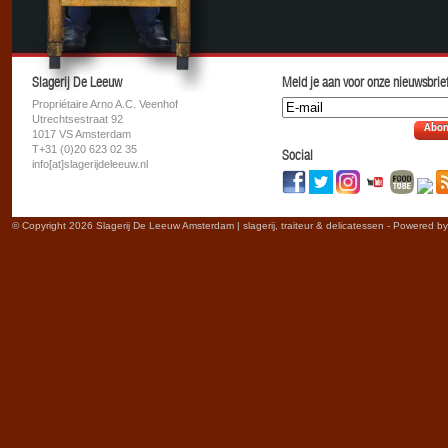
Slagerij De Leeuw
Meld je aan voor onze nieuwsbrief
Propriétaire Arno A.C. Veenhof
Utrechtsestraat 92
Abon
1017 VS Amsterdam
T+31 (0)20 623 02 35
Social
info[at]slagerijdeleeuw.nl
© Copyright 2026 Slagerij De Leeuw Amsterdam | slagerij, traiteur & delicatessen - Powered b