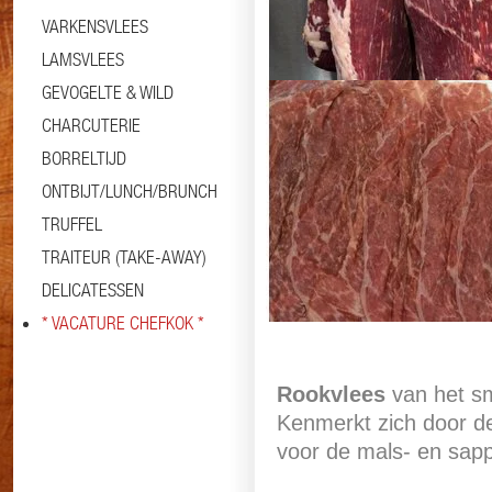
VARKENSVLEES
LAMSVLEES
GEVOGELTE & WILD
CHARCUTERIE
BORRELTIJD
ONTBIJT/LUNCH/BRUNCH
TRUFFEL
TRAITEUR (TAKE-AWAY)
Informatie
Specificaties
DELICATESSEN
* VACATURE CHEFKOK *
Rookvlees
van het s
Kenmerkt zich door de
voor de mals- en sapp