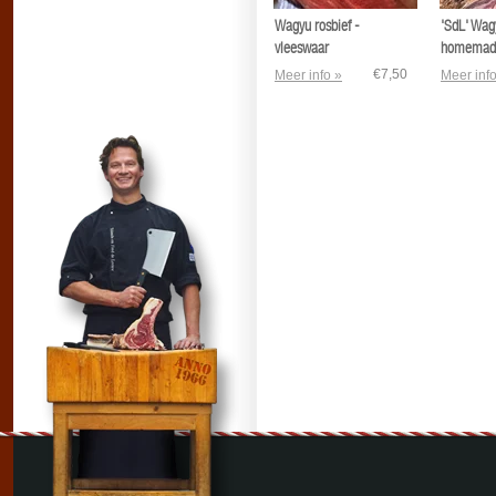
Wagyu rosbief -
'SdL' Wag
vleeswaar
homemad
€7,50
Meer info »
Meer info