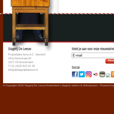
Slagerij De Leeuw
Meld je aan voor onze nieuwsbrief
Propriétaire Arno A.C. Veenhof
Utrechtsestraat 92
Abon
1017 VS Amsterdam
T+31 (0)20 623 02 35
Social
info[at]slagerijdeleeuw.nl
© Copyright 2026 Slagerij De Leeuw Amsterdam | slagerij, traiteur & delicatessen - Powered b