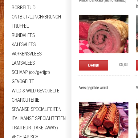
Kalfsfricandeau (vitello tonnato)
'
BORRELTIJD
ONTBIJT/LUNCH/BRUNCH
TRUFFEL
RUNDVLEES
KALFSVLEES
VARKENSVLEES
LAMSVLEES
€5,95
Bekijk
SCHAAP (ooi/gerijpt)
GEVOGELTE
Vers gegrilde worst
W
WILD & WILD GEVOGELTE
CHARCUTERIE
SPAANSE SPECIALITEITEN
ITALIAANSE SPECIALITEITEN
TRAITEUR (TAKE-AWAY)
VEGETARISCH