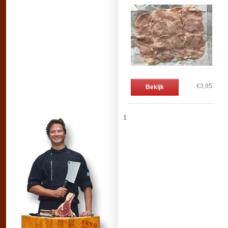
€3,95
Bekijk
1