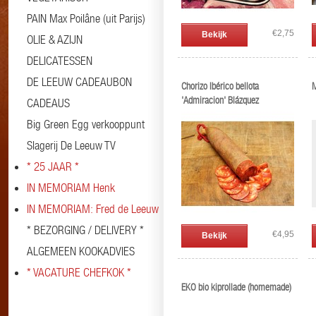
PAIN Max Poilâne (uit Parijs)
€2,75
Bekijk
OLIE & AZIJN
DELICATESSEN
DE LEEUW CADEAUBON
Chorizo Ibérico bellota
M
'Admiracion' Blázquez
CADEAUS
Big Green Egg verkooppunt
Slagerij De Leeuw TV
* 25 JAAR *
IN MEMORIAM Henk
IN MEMORIAM: Fred de Leeuw
* BEZORGING / DELIVERY *
€4,95
Bekijk
ALGEMEEN KOOKADVIES
* VACATURE CHEFKOK *
EKO bio kiprollade (homemade)