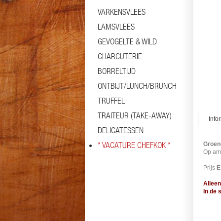
VARKENSVLEES
LAMSVLEES
GEVOGELTE & WILD
CHARCUTERIE
BORRELTIJD
ONTBIJT/LUNCH/BRUNCH
TRUFFEL
TRAITEUR (TAKE-AWAY)
Info
DELICATESSEN
* VACATURE CHEFKOK *
Groen
Op amb
Prijs
E
Alleen
In de 
#pate