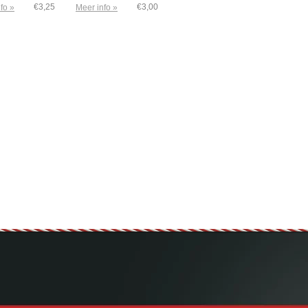
€3,25
€3,00
fo »
Meer info »