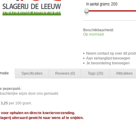
In aantal grams:
200
Beschikbaarheid:
Op voorraad
Neem contact op over dit prod
Aan verlanglijst toevoegen
Je beoordeling toevoegen
rmatie
Specificaties
Reviews
(0)
Tags
(20)
Afdrukken
e peperpaté.
achtelijke wijze door ons gemaakt.
 3,25
per 100 gram.
 voor ophalen en directe koerierverzending.
slagerij uiteraard gewicht naar wens af te snijden.