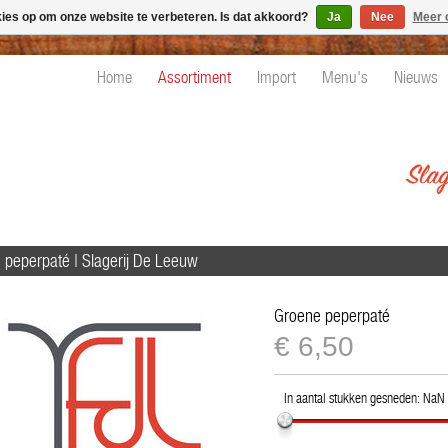
kies op om onze website te verbeteren. Is dat akkoord?
Ja
Nee
Meer 
Home
Assortiment
Import
Menu's
Nieuws
 peperpaté | Slagerij De Leeuw
Groene peperpaté
€
€6,50
6,50
In aantal stukken gesneden:
NaN