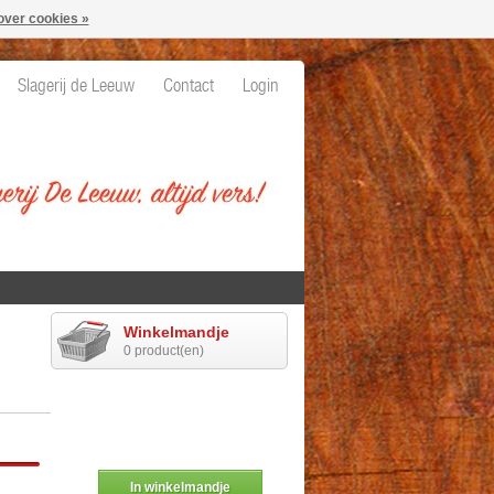
over cookies »
Slagerij de Leeuw
Contact
Login
Winkelmandje
0 product(en)
In winkelmandje