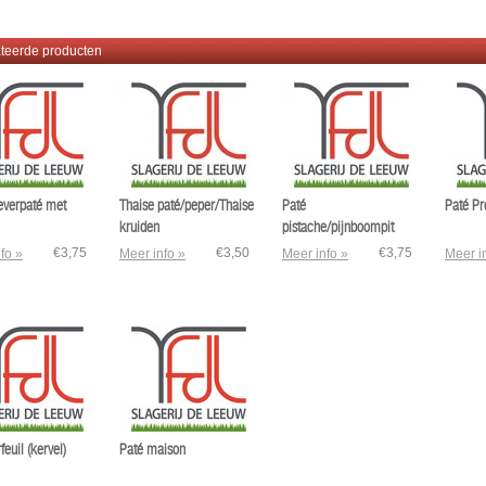
teerde producten
everpaté met
Thaise paté/peper/Thaise
Paté
Paté Pr
kruiden
pistache/pijnboompit
€3,75
€3,50
€3,75
fo »
Meer info »
Meer info »
Meer i
feuil (kervel)
Paté maison