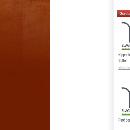
Gerela
Kippenl
truffel
Meer in
Paté cer