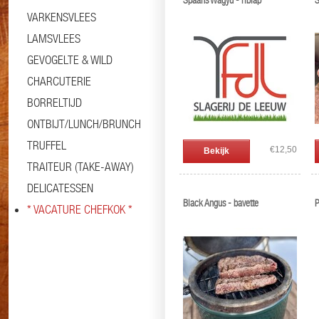
Spaans Wagyu - riblap
S
VARKENSVLEES
LAMSVLEES
GEVOGELTE & WILD
CHARCUTERIE
BORRELTIJD
ONTBIJT/LUNCH/BRUNCH
TRUFFEL
€12,50
Bekijk
TRAITEUR (TAKE-AWAY)
DELICATESSEN
Black Angus - bavette
P
* VACATURE CHEFKOK *