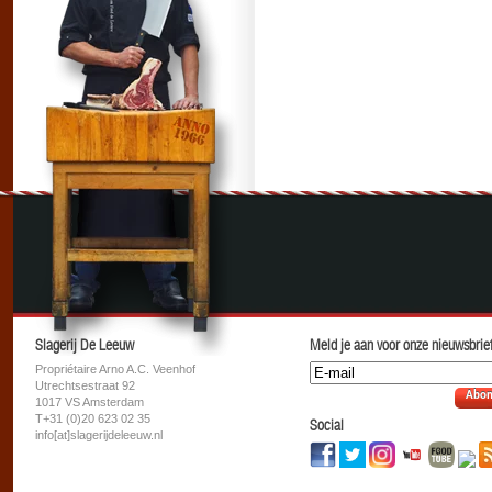
Slagerij De Leeuw
Meld je aan voor onze nieuwsbrief
Propriétaire Arno A.C. Veenhof
Utrechtsestraat 92
Abon
1017 VS Amsterdam
T+31 (0)20 623 02 35
Social
info[at]slagerijdeleeuw.nl