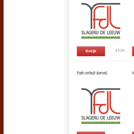
€3,50
Bekijk
Paté cerfeuil (kervel)
K