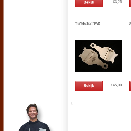
€3,25
Bekijk
Truffelschaaf RVS
S
€45,00
Bekijk
1