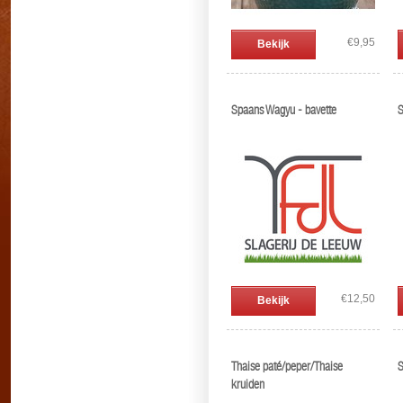
€9,95
Bekijk
Spaans Wagyu - bavette
S
€12,50
Bekijk
Thaise paté/peper/Thaise
S
kruiden