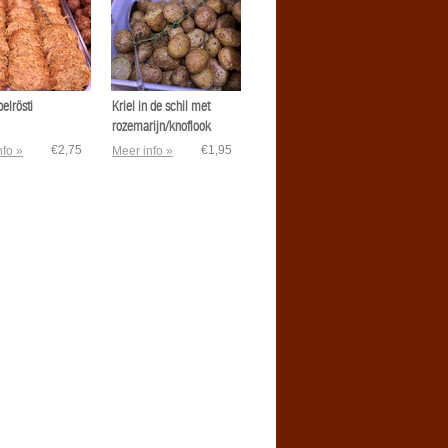
elrösti
Kriel in de schil met
rozemarijn/knoflook
€2,75
€1,95
nfo »
Meer info »