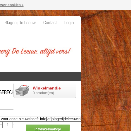
over cookies »
Slagerij de Leeuw
Contact
Login
Winkelmandje
GERECHTEN
0 product(en)
In winkelmandje