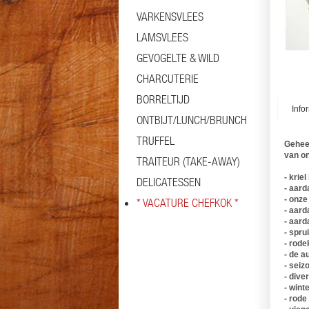
VARKENSVLEES
LAMSVLEES
GEVOGELTE & WILD
CHARCUTERIE
BORRELTIJD
Info
ONTBIJT/LUNCH/BRUNCH
TRUFFEL
Geheel
van on
TRAITEUR (TAKE-AWAY)
- kriel
DELICATESSEN
- aard
- onze
* VACATURE CHEFKOK *
- aard
- aard
- spru
- rode
- de a
- sei
- div
- win
- rod