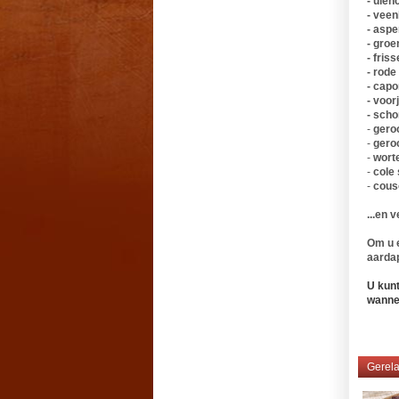
- uie
- vee
- aspe
- gro
- fris
- rode
- capo
- voo
- sch
-
gero
-
gero
-
wort
-
cole
-
cous
...en 
Om u e
aarda
U kunt
wanne
Gerela