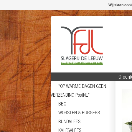
Wij slaan coo
Groent
*OP WARME DAGEN GEEN
VERZENDING PostNL*
BBQ
WORSTEN & BURGERS
RUNDVLEES
KALFSVLEES