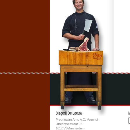
Slagerij De Leeuw
M
Propriétaire Arno A.C. Veenhof
Utrechtsestraat 92
1017 VS Amsterdam