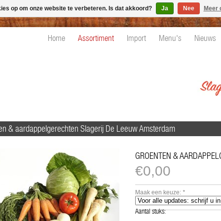
kies op om onze website te verbeteren. Is dat akkoord?
Ja
Nee
Meer 
Home
Assortiment
Import
Menu's
Nieuws
en & aardappelgerechten Slagerij De Leeuw Amsterdam
GROENTEN & AARDAPPEL
€0,00
Maak een keuze:
*
Aantal stuks: