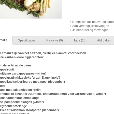
Neem contact op over dit prod
Aan verlanglijst toevoegen
Je beoordeling toevoegen
rmatie
Specificaties
Reviews
(0)
Tags
(25)
Afdrukken
 afhankelijk van het seizoen, hierbij een aantal voorbeelden
ze kant-en-klare bijgerechten:
 in de schil uit de oven
appelrösti
 ultieme aardappelpuree (winter)
appelgratin (klassieke 'gratin Dauphinois')
appelknolselderijpuree met appel (december)
iten
kool met balsamico en rozijn
uthentieke Elzasser zuurkool / choucroute (met veel varkensvlees, winter)
zoenspaddenstoelenmelange
erse pompoenmelanges (winter)
tergroentenmelange
e Gieser Wildeman stoofperen (december)