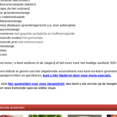
ncompote (december)
nbessencompote (winter)
rges (in het seizoen)
ene groentenmelange
se rodekoolsalade
 bietenmelange
nata (Italiaans groentengerecht o.a. met aubergine)
rjaarsmelange
orseneren
met gegrilde portabella en truffelvinaigrette
osterde venkel
met gremolata
osterde prei
met romescosaus
elmelange
 slaw
cous
veel meer; u bent welkom in de slagerij of bel even voor het huidige aanbod: 020
en indruk te geven van het uitgebreide assortiment van kant-en-klare groenten
ppelgerechten en garnituren,
kunt u hier bladeren door onze menu-specials.
 zich
hier aanmelden voor onze nieuwsbrief
,
dan bent u als eerste op de hoogte
er onze komende special online staat
.
teerde producten