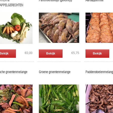
NTEN &
Parelhoenboutje (gekonfijt)
Aardappelrösti
APPELGERECHTEN
€0,00
€5,75
Bekijk
Bekijk
Bekijk
ische groentenmelange
Groene groentenmelange
Paddenstoelenmelan