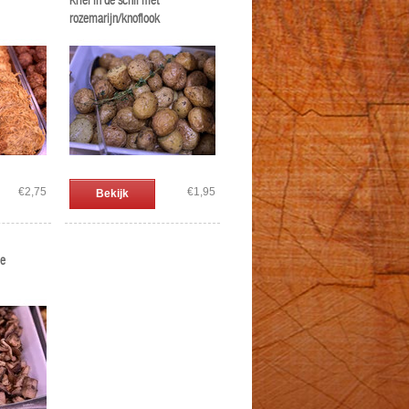
Kriel in de schil met
rozemarijn/knoflook
€2,75
€1,95
Bekijk
ge