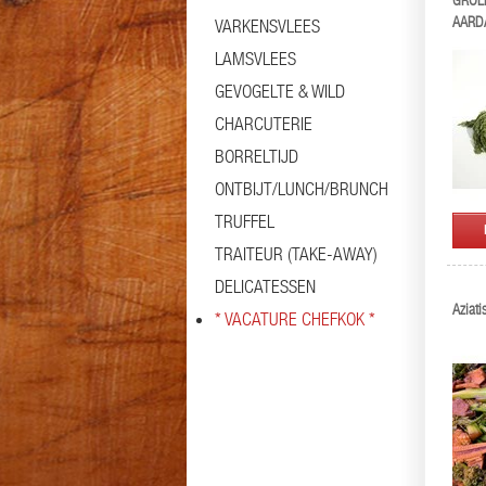
GROE
AARD
VARKENSVLEES
LAMSVLEES
GEVOGELTE & WILD
CHARCUTERIE
BORRELTIJD
ONTBIJT/LUNCH/BRUNCH
TRUFFEL
TRAITEUR (TAKE-AWAY)
DELICATESSEN
Aziat
* VACATURE CHEFKOK *