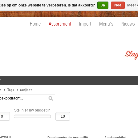
kies op om onze website te verbeteren. Is dat akkoord?
Ja
Nee
Meer 
Home
Assortiment
Import
Menu's
Nieuws
r
e
Tags
oudjaar
Stel hier uw budget in