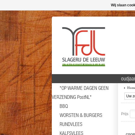
Wij slaan coo
oudjaa
*OP WARME DAGEN GEEN
Hom
VERZENDING PostNL*
BBQ
Prijs
WORSTEN & BURGERS
RUNDVLEES
KALFSVLEES