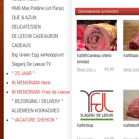
PAIN Max Poilâne (uit Parijs)
Gerelateerde producten
OLIE & AZIJN
DELICATESSEN
DE LEEUW CADEAUBON
CADEAUS
Big Green Egg verkooppunt
Kalfsfricandeau (vitello
Kalfshaas
tonnato)
Slagerij De Leeuw TV
€5,95
Meer info »
Meer info
* 25 JAAR *
IN MEMORIAM Henk
IN MEMORIAM: Fred de Leeuw
* BEZORGING / DELIVERY *
ALGEMEEN KOOKADVIES
* VACATURE CHEFKOK *
Kalfsriblap
Kalfsstoof