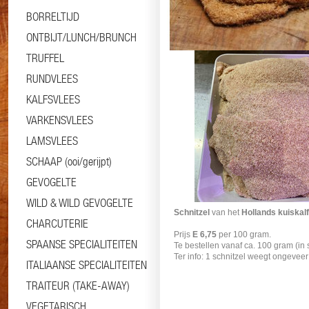
BORRELTIJD
ONTBIJT/LUNCH/BRUNCH
TRUFFEL
RUNDVLEES
KALFSVLEES
VARKENSVLEES
LAMSVLEES
SCHAAP (ooi/gerijpt)
Informatie
Specificaties
GEVOGELTE
WILD & WILD GEVOGELTE
Schnitzel
van het
Hollands kuiskalf
CHARCUTERIE
Prijs
E 6,75
per 100 gram.
SPAANSE SPECIALITEITEN
Te bestellen vanaf ca. 100 gram (in
Ter info: 1 schnitzel weegt ongevee
ITALIAANSE SPECIALITEITEN
TRAITEUR (TAKE-AWAY)
VEGETARISCH