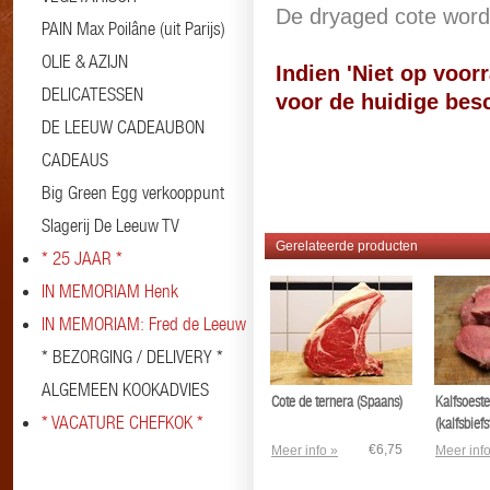
De dryaged cote word
PAIN Max Poilâne (uit Parijs)
OLIE & AZIJN
Indien 'Niet op voorr
DELICATESSEN
voor de huidige besc
DE LEEUW CADEAUBON
#kalfskotelet #cote d
CADEAUS
Big Green Egg verkooppunt
Slagerij De Leeuw TV
Gerelateerde producten
* 25 JAAR *
IN MEMORIAM Henk
IN MEMORIAM: Fred de Leeuw
* BEZORGING / DELIVERY *
ALGEMEEN KOOKADVIES
Cote de ternera (Spaans)
Kalfsoest
* VACATURE CHEFKOK *
(kalfsbiefs
€6,75
Meer info »
Meer info