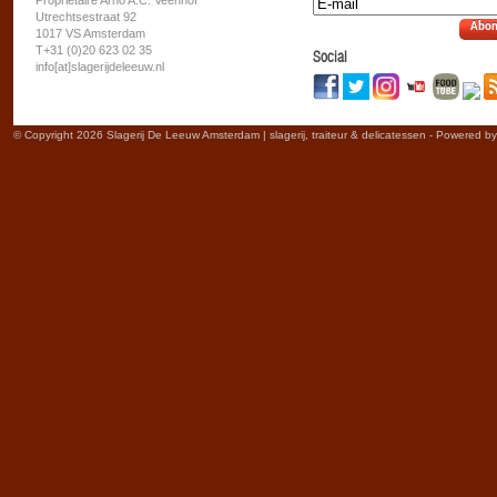
Propriétaire Arno A.C. Veenhof
Utrechtsestraat 92
Abon
1017 VS Amsterdam
T+31 (0)20 623 02 35
Social
info[at]slagerijdeleeuw.nl
© Copyright 2026 Slagerij De Leeuw Amsterdam | slagerij, traiteur & delicatessen - Powered b