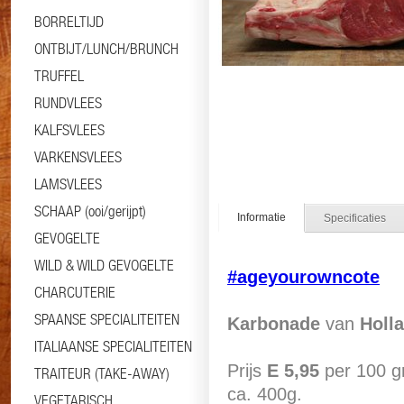
BORRELTIJD
ONTBIJT/LUNCH/BRUNCH
TRUFFEL
RUNDVLEES
KALFSVLEES
VARKENSVLEES
LAMSVLEES
SCHAAP (ooi/gerijpt)
Informatie
Specificaties
GEVOGELTE
WILD & WILD GEVOGELTE
#ageyourowncote
CHARCUTERIE
SPAANSE SPECIALITEITEN
Karbonade
van
Holla
ITALIAANSE SPECIALITEITEN
Prijs
E 5,95
per 100 gr
TRAITEUR (TAKE-AWAY)
ca. 400g.
VEGETARISCH