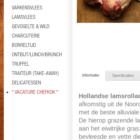
VARKENSVLEES
LAMSVLEES
GEVOGELTE & WILD
CHARCUTERIE
BORRELTIJD
ONTBIJT/LUNCH/BRUNCH
TRUFFEL
TRAITEUR (TAKE-AWAY)
Informatie
Specificaties
DELICATESSEN
* VACATURE CHEFKOK *
Hollandse lamsrolla
afkomstig uit de Noo
met de beste alluviale
De hierop grazende l
aan het eiwitrijke gra
bevleesde en vette di