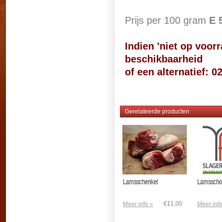
Prijs per 100 gram
E 
Indien 'niet op voor
beschikbaarheid
of een alternatief: 0
Gerelateerde producten
Lamsschenkel
Lamsscho
€11,00
Meer info »
Meer info