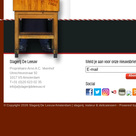
Slagerij De Leeuw
Meld je aan voor onze nieuwsbrief
Propriétaire Arno A.C. Veenhof
Utrechtsestraat 92
Abon
1017 VS Amsterdam
T+31 (0)20 623 02 35
Social
info[at]slagerijdeleeuw.nl
© Copyright 2026 Slagerij De Leeuw Amsterdam | slagerij, traiteur & delicatessen - Powered b