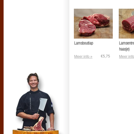
Lamsboutlap
Lamsentrec
haasje)
€5,75
Meer info »
Meer info