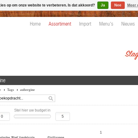
kies op om onze website te verbeteren. Is dat akkoord?
Ja
Nee
Meer 
Home
Assortiment
Import
Menu's
Nieuws
ine
e
Tags
aubergine
Stel hier uw budget in
1