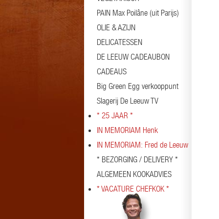
PAIN Max Poilâne (uit Parijs)
OLIE & AZIJN
DELICATESSEN
DE LEEUW CADEAUBON
CADEAUS
Big Green Egg verkooppunt
Slagerij De Leeuw TV
* 25 JAAR *
IN MEMORIAM Henk
IN MEMORIAM: Fred de Leeuw
* BEZORGING / DELIVERY *
ALGEMEEN KOOKADVIES
* VACATURE CHEFKOK *