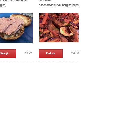
rische 'filet' Américain
Siciliaanse
gine)
caponata/tonijn/aubergine/paprika/tomaat
€3,25
€3,95
Bekijk
Bekijk