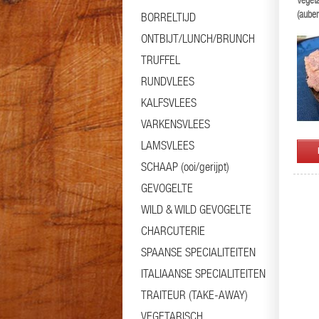
Vegeta
(auber
BORRELTIJD
ONTBIJT/LUNCH/BRUNCH
TRUFFEL
RUNDVLEES
KALFSVLEES
VARKENSVLEES
LAMSVLEES
SCHAAP (ooi/gerijpt)
GEVOGELTE
WILD & WILD GEVOGELTE
CHARCUTERIE
SPAANSE SPECIALITEITEN
ITALIAANSE SPECIALITEITEN
TRAITEUR (TAKE-AWAY)
VEGETARISCH