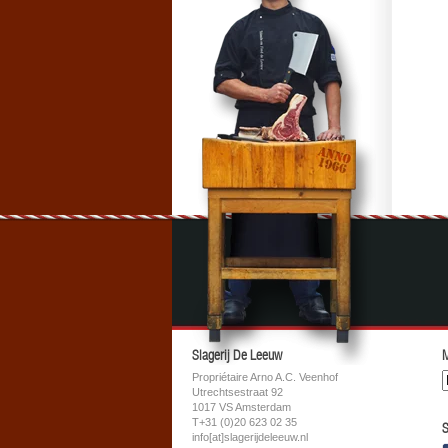
Slagerij De Leeuw
M
Propriétaire Arno A.C. Veenhof
Utrechtsestraat 92
1017 VS Amsterdam
T+31 (0)20 623 02 35
S
info[at]slagerijdeleeuw.nl