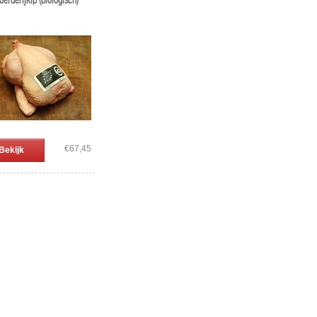
erderijkip (biologisch)
€67,45
Bekijk