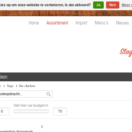
kies op om onze website te verbeteren. Is dat akkoord?
Ja
Nee
Meer 
Home
Assortiment
Import
Menu's
Nieuws
cken
e
Tags
bio chicken
Stel hier uw budget in
1