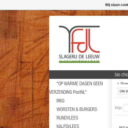
Wij slaan coo
bio chi
*OP WARME DAGEN GEEN
Hom
VERZENDING PostNL*
BBQ
Prijs
WORSTEN & BURGERS
RUNDVLEES
KALFSVLEES