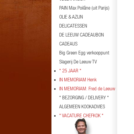
PAIN Max Poilâne (uit Parijs)
OLIE & AZIJN
DELICATESSEN
DE LEEUW CADEAUBON
CADEAUS
Big Green Egg verkooppunt
Slagerij De Leeuw TV
* 25 JAAR *
IN MEMORIAM Henk
IN MEMORIAM: Fred de Leeuw
* BEZORGING / DELIVERY *
ALGEMEEN KOOKADVIES
* VACATURE CHEFKOK *