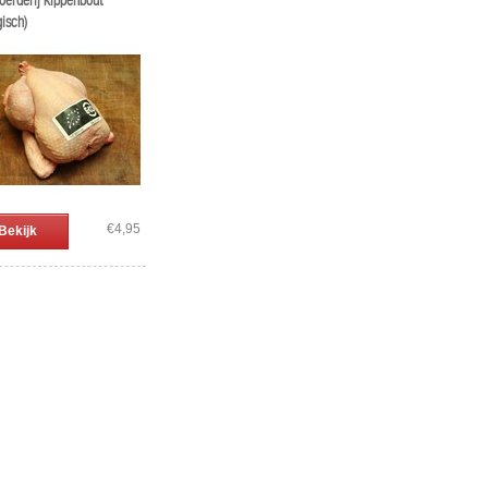
oerderij kippenbout
gisch)
€4,95
Bekijk