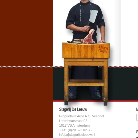
Slagerij De Leeuw
M
Propriétaire Arno A.C. Veenhof
Utrechtsestraat 92
1017 VS Amsterdam
T+31 (0)20 623 02 35
S
info[at]slagerijdeleeuw.nl