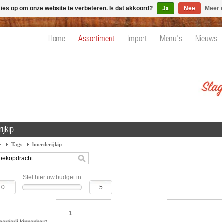
kies op om onze website te verbeteren. Is dat akkoord?
Ja
Nee
Meer 
Home
Assortiment
Import
Menu's
Nieuws
ijkip
e
Tags
boerderijkip
Stel hier uw budget in
1