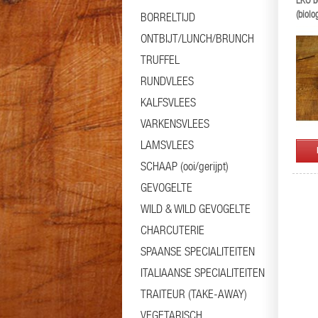
EKO b
(biolo
BORRELTIJD
ONTBIJT/LUNCH/BRUNCH
TRUFFEL
RUNDVLEES
KALFSVLEES
VARKENSVLEES
LAMSVLEES
SCHAAP (ooi/gerijpt)
GEVOGELTE
WILD & WILD GEVOGELTE
CHARCUTERIE
SPAANSE SPECIALITEITEN
ITALIAANSE SPECIALITEITEN
TRAITEUR (TAKE-AWAY)
VEGETARISCH