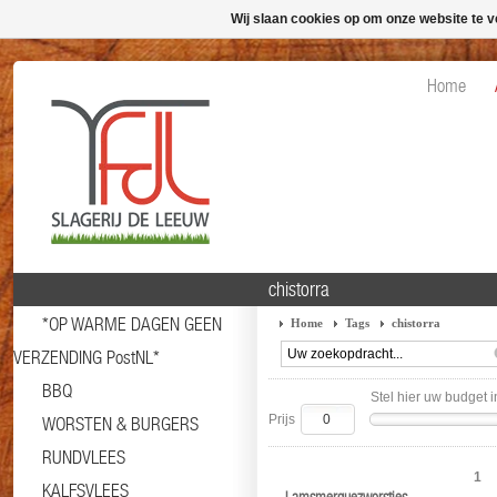
Wij slaan cookies op om onze website te v
Home
chistorra
*OP WARME DAGEN GEEN
Home
Tags
chistorra
VERZENDING PostNL*
BBQ
Stel hier uw budget i
Prijs
WORSTEN & BURGERS
RUNDVLEES
1
KALFSVLEES