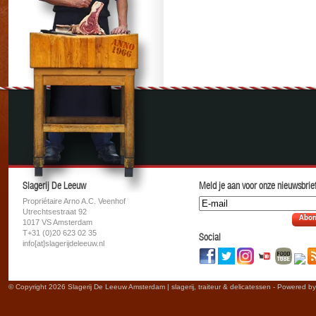
Slagerij De Leeuw
Meld je aan voor onze nieuwsbrief
Propriétaire Arno A.C. Veenhof
Utrechtsestraat 92
Abon
1017 VS Amsterdam
T+31 (0)20 623 02 35
Social
info[at]slagerijdeleeuw.nl
© Copyright 2026 Slagerij De Leeuw Amsterdam | slagerij, traiteur & delicatessen - Powered b