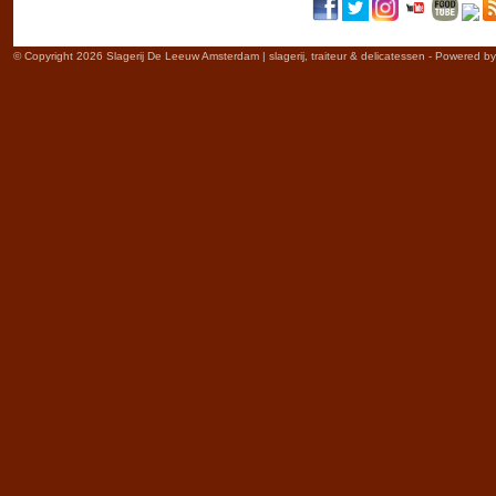
© Copyright 2026 Slagerij De Leeuw Amsterdam | slagerij, traiteur & delicatessen - Powered b