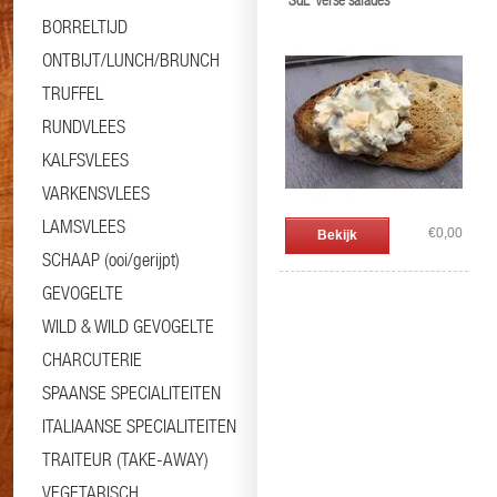
'SdL' Verse salades
BORRELTIJD
ONTBIJT/LUNCH/BRUNCH
TRUFFEL
RUNDVLEES
KALFSVLEES
VARKENSVLEES
LAMSVLEES
€0,00
Bekijk
SCHAAP (ooi/gerijpt)
GEVOGELTE
WILD & WILD GEVOGELTE
CHARCUTERIE
SPAANSE SPECIALITEITEN
ITALIAANSE SPECIALITEITEN
TRAITEUR (TAKE-AWAY)
VEGETARISCH