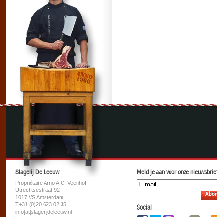
Slagerij De Leeuw
Meld je aan voor onze nieuwsbrief
Propriétaire Arno A.C. Veenhof
Utrechtsestraat 92
Abon
1017 VS Amsterdam
T+31 (0)20 623 02 35
Social
info[at]slagerijdeleeuw.nl