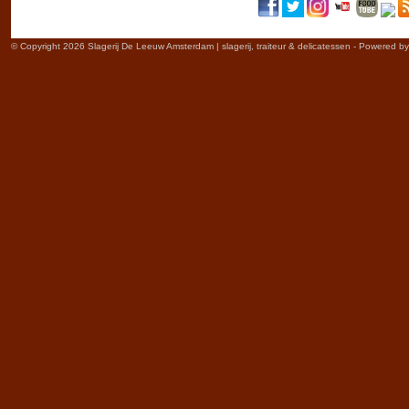
© Copyright 2026 Slagerij De Leeuw Amsterdam | slagerij, traiteur & delicatessen - Powered b