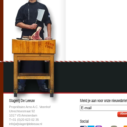
Slagerij De Leeuw
Meld je aan voor onze nieuwsbrief
Propriétaire Arno A.C. Veenhof
Utrechtsestraat 92
Abon
1017 VS Amsterdam
T+31 (0)20 623 02 35
Social
info[at]slagerijdeleeuw.nl