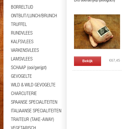
EKO boerderijkip (biologisch)
BORRELTIJD
ONTBIJT/LUNCH/BRUNCH
TRUFFEL
RUNDVLEES
KALFSVLEES
VARKENSVLEES
LAMSVLEES
€67,45
Bekijk
SCHAAP (ooi/gerijpt)
GEVOGELTE
WILD & WILD GEVOGELTE
CHARCUTERIE
SPAANSE SPECIALITEITEN
ITALIAANSE SPECIALITEITEN
TRAITEUR (TAKE-AWAY)
VEGETARISCH