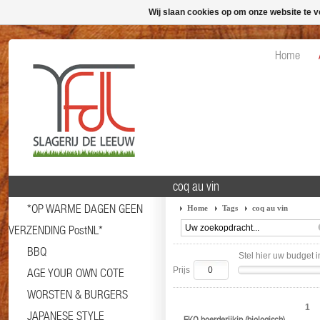
Wij slaan cookies op om onze website te v
Home
coq au vin
*OP WARME DAGEN GEEN
Home
Tags
coq au vin
VERZENDING PostNL*
BBQ
Stel hier uw budget i
Prijs
AGE YOUR OWN COTE
WORSTEN & BURGERS
1
JAPANESE STYLE