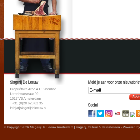
Slagerij De Leeuw
Meld je aan voor onze nieuwsbrief
Propriétaire Arno A.C. Veenhof
Utrechtsestraat 92
Abon
1017 VS Amsterdam
T+31 (0)20 623 02 35
Social
info[at]slagerijdeleeuw.nl
© Copyright 2026 Slagerij De Leeuw Amsterdam | slagerij, traiteur & delicatessen - Powered b