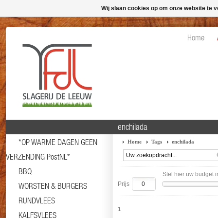
Wij slaan cookies op om onze website te v
Home
enchilada
*OP WARME DAGEN GEEN
Home
Tags
enchilada
VERZENDING PostNL*
BBQ
Stel hier uw budget i
Prijs
WORSTEN & BURGERS
RUNDVLEES
1
KALFSVLEES