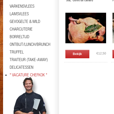
'SdL' Confit de canard
P
VARKENSVLEES
LAMSVLEES
GEVOGELTE & WILD
CHARCUTERIE
BORRELTIJD
ONTBIJT/LUNCH/BRUNCH
TRUFFEL
€12,50
Bekijk
TRAITEUR (TAKE-AWAY)
DELICATESSEN
* VACATURE CHEFKOK *