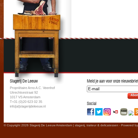
Slagerij De Leeuw
Meld je aan voor onze nieuwsbrief
Propriétaire Arno A.C. Veenhof
Utrechtsestraat 92
Abon
1017 VS Amsterdam
T+31 (0)20 623 02 35
Social
info[at]slagerijdeleeuw.nl
© Copyright 2026 Slagerij De Leeuw Amsterdam | slagerij, traiteur & delicatessen - Powered b