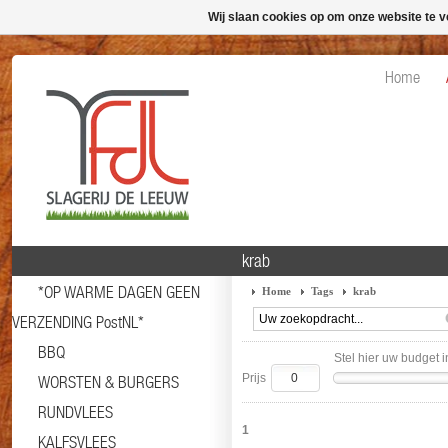
Wij slaan cookies op om onze website te v
Home
krab
*OP WARME DAGEN GEEN
Home
Tags
krab
VERZENDING PostNL*
BBQ
Stel hier uw budget i
Prijs
WORSTEN & BURGERS
RUNDVLEES
1
KALFSVLEES