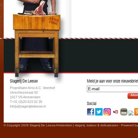
Slagerij De Leeuw
Meld je aan voor onze nieuwsbrief
Propriétaire Arno A.C. Veenhof
Utrechtsestraat 92
Abon
1017 VS Amsterdam
T+31 (0)20 623 02 35
Social
info[at]slagerijdeleeuw.nl
© Copyright 2026 Slagerij De Leeuw Amsterdam | slagerij, traiteur & delicatessen - Powered b